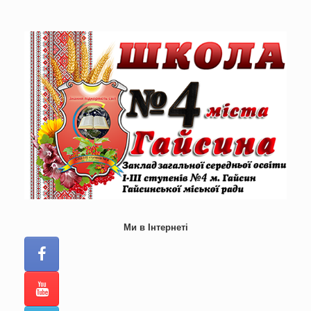
Skip
to
content
Ми в Інтернеті