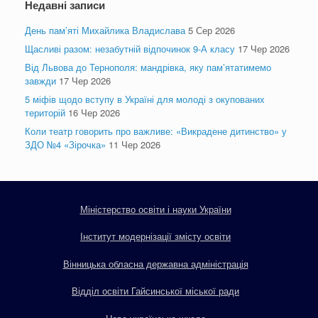
Недавні записи
День пам’яті Михайлика Владислава
5 Сер 2026
Щасливі разом: незабутній відпочинок 9-А класу
17 Чер 2026
Від Львова до Тернополя: мандрівка, яку пам’ятатимемо
завжди
17 Чер 2026
5 міфів щодо вступу в Україні для молоді з окупованих
територій
16 Чер 2026
Коли театр говорить про важливе: «Викрадене дитинство» у
ЗДО №4 «Зірочка»
11 Чер 2026
Міністерство освіти і науки України
Інститут модернізації змісту освіти
Вінницька обласна державна адміністрація
Відділ освіти Гайсинської міської ради