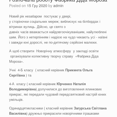
Posted on
15 Гру 2020
by
admin
Новий рік незабаром постукає у двері,
у сторіночки соціальних мереж; виблискує на білбордах і
вітринах вулиць. Дійсно, це свято з
давніх часів вважається найдовгоочікуванішим, найулюблені
шим. Його з нетерпінням і надією на чудо чекають усі - наївні
і завжди юні дорослі, не по-дитячому серйозні малюки.
А щоб створити Новорічну атмосферу у закладі освіти
організували колективну творчу справу «Фабрика Діда
Мороза».
Учні 4-Б класу ( класний керівник
Прикмета Ольга
Сергіївна
) та
4-А класу ( класний керівник
Юрченко Наталія
Володимирівна
) долучилися до виготовлення ялинкових
прикрас, які передали чудовий передсвятковий настрій юних
умільців.
Одинадцятикласники ( класний керівник
Загурська
Світлана
Василівна
) дружньо прикрасили новорічними іграшками