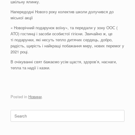
шкільну ялинку.
Напередодні Нового року колектив школи долучився до
міської акції
« Новорічний подарунок воїну», та передали у зону ООС (
АТО) гостинці і засоби особистої гігієни. Звичайно ж, це
ті подарунки, які несуть тепло дитячих сердець, добро,
радість, щирість і найкращі побажання миру, нових перемог у
2021 році.
В очікуванні свят бажаємо усім щастя, здоров’я, наснаги,
тепла та надії і казки.
Posted in
Новини
.
Search
for: