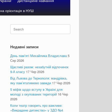
України”
Дистанційне навчання
на орієнтація в НУШ
Search
for:
Недавні записи
День пам’яті Михайлика Владислава
5
Сер 2026
Щасливі разом: незабутній відпочинок
9-А класу
17 Чер 2026
Від Львова до Тернополя: мандрівка,
яку пам’ятатимемо завжди
17 Чер 2026
5 міфів щодо вступу в Україні для
молоді з окупованих територій
16 Чер
2026
Коли театр говорить про важливе:
«Викрадене дитинство» у ЗДО №4