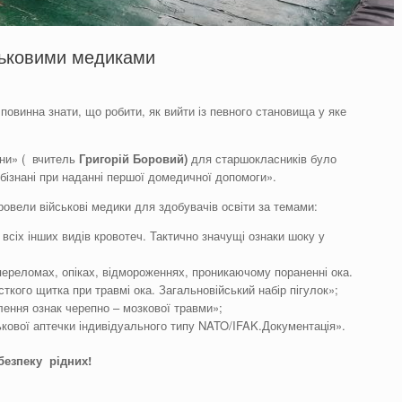
йськовими медиками
 повинна знати, що робити, як вийти із певного становища у яке
ни» ( вчитель
Григорій Боровий)
для старшокласників було
бізнані при наданні першої домедичної допомоги».
ровели військові медики для здобувачів освіти за темами:
всіх інших видів кровотеч. Тактично значущі ознаки шоку у
ереломах, опіках, відмороженнях, проникаючому пораненні ока.
кого щитка при травмі ока. Загальновійський набір пігулок»;
лення ознак черепно – мозкової травми»;
ькової аптечки індивідуального типу NATO/IFAK.Документація».
 безпеку рідних!