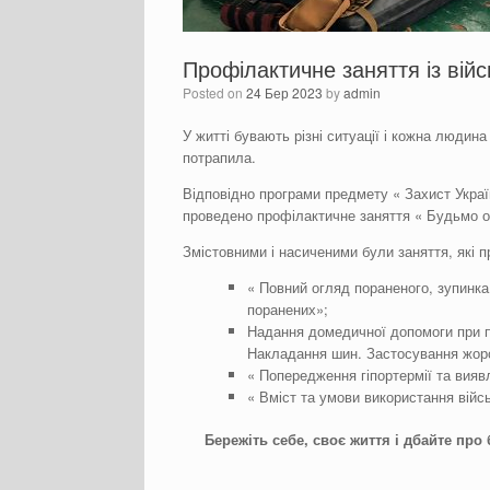
Профілактичне заняття із ві
Posted on
24 Бер 2023
by
admin
У житті бувають різні ситуації і кожна людина
потрапила.
Відповідно програми предмету « Захист Украї
проведено профілактичне заняття « Будьмо о
Змістовними і насиченими були заняття, які п
« Повний огляд пораненого, зупинка 
поранених»;
Надання домедичної допомоги при п
Накладання шин. Застосування жорст
« Попередження гіпортермії та вияв
« Вміст та умови використання війс
Бережіть себе, своє життя і дбайте про