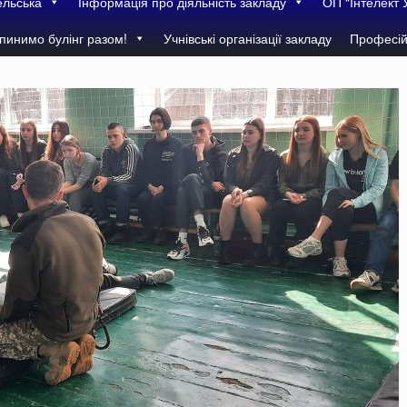
ельська
Інформація про діяльність закладу
ОП “Інтелект 
пинимо булінг разом!
Учнівські організації закладу
Професій