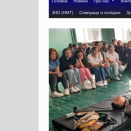
Головна
Новини
Про нас
Вчит
ЗНО (НМТ)
Співпраця із поліцією
Зу