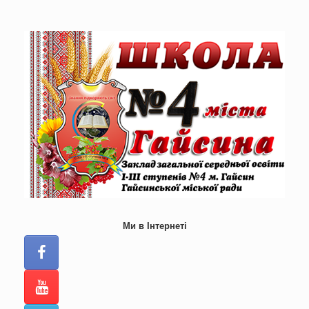
Skip
to
content
Ми в Інтернеті