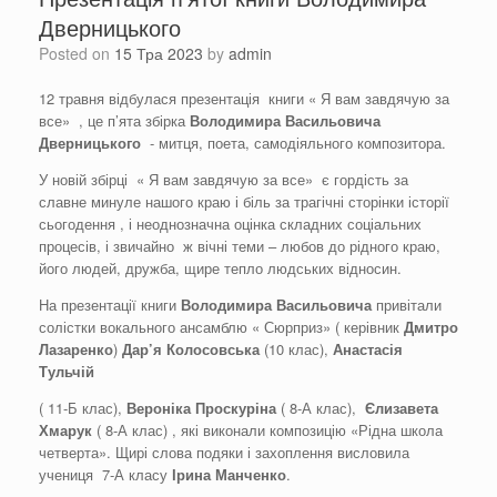
Дверницького
Posted on
15 Тра 2023
by
admin
12 травня відбулася презентація книги « Я вам завдячую за
все» , це п’ята збірка
Володимир
а
Васильович
а
Дверницьк
ого
- митця, поета, самодіяльного композитора.
У новій збірці « Я вам завдячую за все» є гордість за
славне минуле нашого краю і біль за трагічні сторінки історії
сьогодення , і неоднозначна оцінка складних соціальних
процесів, і звичайно ж вічні теми – любов до рідного краю,
його людей, дружба, щире тепло людських відносин.
На презентації книги
Володимира Васильовича
привітали
солістки вокального ансамблю « Сюрприз» ( керівник
Дмитро
Лазаренко
)
Дар’я Колосовська
(10 клас),
Анастасія
Тульчій
( 11-Б клас),
Вероніка Проскуріна
( 8-А клас),
Єлизавета
Хмарук
( 8-А клас) , які виконали композицію «Рідна школа
четверта». Щирі слова подяки і захоплення висловила
учениця 7-А класу
Ірина Манченко
.