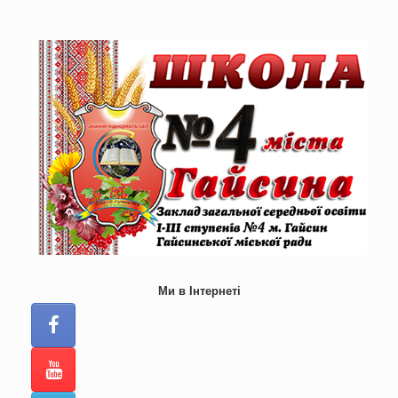
Skip
to
content
Ми в Інтернеті