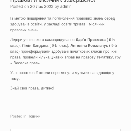
Posted on
20 Лис 2023
by
admin
Із метою поширення та поглиблення правових знань серед
здобувачів освіти, у закладі освіти тривав місячник
правових знань.
Лідери учнівського самоврядування
Дар’
я
Прикмет
а
( 9-Б
клас),
Лілі
я
К
а
ндал
а
( 9-Б клас),
Ангелін
а
Ковальчук
( 9-Б
клас) проінформували здобувачі початкових класів про їхні
права, провели кілька цікавих вправ на правову тематику, гру
« Веселка прав» .
Учні початкової школи переглянули мультик на відповідну
тему.
Знай свої права, дитино!
Posted in
Новини
.