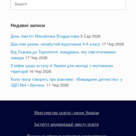
Search
for:
Недавні записи
День пам’яті Михайлика Владислава
5 Сер 2026
Щасливі разом: незабутній відпочинок 9-А класу
17 Чер 2026
Від Львова до Тернополя: мандрівка, яку пам’ятатимемо
завжди
17 Чер 2026
5 міфів щодо вступу в Україні для молоді з окупованих
територій
16 Чер 2026
Коли театр говорить про важливе: «Викрадене дитинство» у
ЗДО №4 «Зірочка»
11 Чер 2026
Міністерство освіти і науки України
Інститут модернізації змісту освіти
Вінницька обласна державна адміністрація