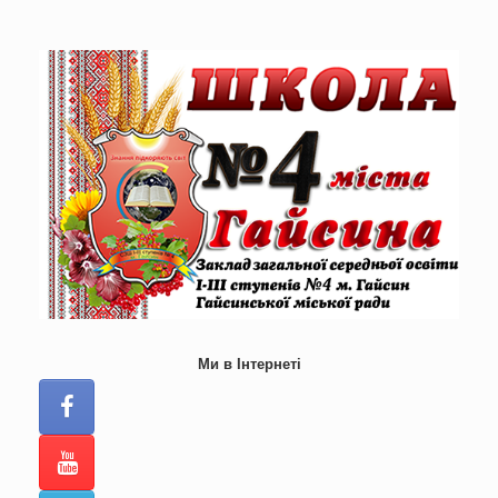
Skip
to
content
Ми в Інтернеті