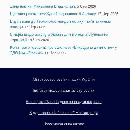
День пам’яті Михайлика Владислава
5 Сер 2026
Щасливі разом: незабутній відпочинок 9-А класу
17 Чер 2026
Від Львова до Тернополя: мандрівка, яку пам’ятатимемо
завжди
17 Чер 2026
5 міфів щодо вступу в Україні для молоді з окупованих
територій
16 Чер 2026
Коли театр говорить про важливе: «Викрадене дитинство» у
ЗДО №4 «Зірочка»
11 Чер 2026
Міністерство освіти і науки України
Інститут модернізації змісту освіти
Вінницька обласна державна адміністрація
Відділ освіти Гайсинської міської ради
Нова українська школа