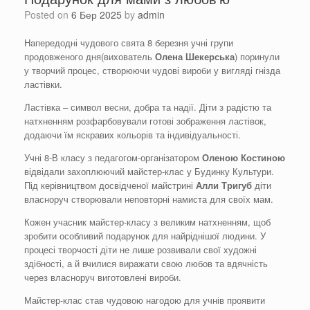
Posted on
6 Бер 2025
by
admin
Напередодні чудового свята 8 березня учні групи
продовженого дня(вихователь
Олена
Шекерська
) поринули
у творчий процес, створюючи чудові вироби у вигляді гнізда
ластівки.
Ластівка – символ весни, добра та надії. Діти з радістю та
натхненням розфарбовували готові зображення ластівок,
додаючи їм яскравих кольорів та індивідуальності.
Учні 8-В класу з педагогом-організатором
Оленою
Костиною
відвідали захоплюючий майстер-клас у Будинку Культури.
Під керівництвом досвідченої майстрині
Алли
Тригуб
діти
власноруч створювали неповторні намиста для своїх мам.
Кожен учасник майстер-класу з великим натхненням, щоб
зробити особливий подарунок для найріднішої людини. У
процесі творчості діти не лише розвивали свої художні
здібності, а й вчилися виражати свою любов та вдячність
через власноруч виготовлені вироби.
Майстер-клас став чудовою нагодою для учнів проявити