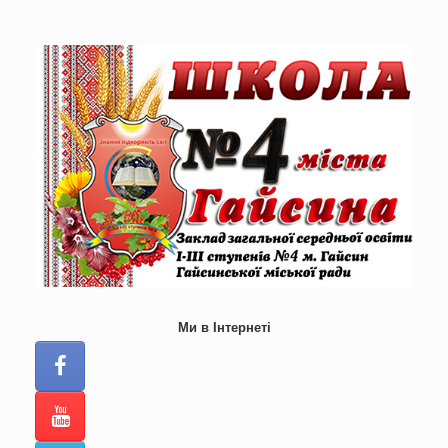
Skip
to
content
Ми в Інтернеті