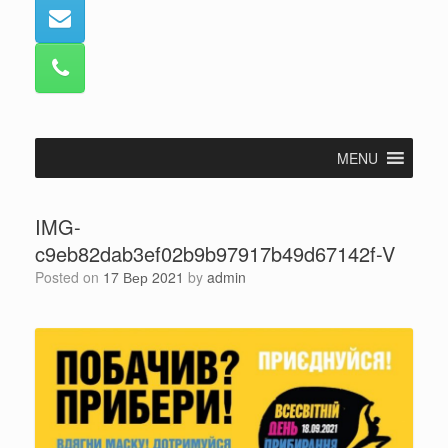
MENU
IMG-
c9eb82dab3ef02b9b97917b49d67142f-V
Posted on
17 Вер 2021
by
admin