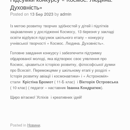
Духовність»
Posted on
13 Бер 2023
by
admin
Із метою розвитку творчих здібностей у дітей і підлітків
зацікавлених у дослідженні Космосу, 13 березня у закладі
освіти відбувся підсумок шкільного етапу – конкурсу
учнівської творчості « Космос. Людина. Духовність».
Головне завдання конкурсу і забезпечити підтримку
обдарованої молоді, яка відтворює своє уявлення про
Космос, цікавиться історією розвитку, філософської думки
про Всесвіт. Переможцями у шкільному етапі у розділі «
Історія розвитку авіації і космонавтики» і « Астрономія»
стали
Крістіна
Бромот
( 11-Б клас) і
Вікторія
Островська
( 10 клас) ( педагог – наставник
Іванна Кондратюк
).
Щиро вітаємо! Успіхів і креативних ідей!
Posted in
Новини
.