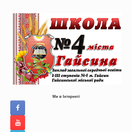
Skip
to
content
Ми в Інтернеті