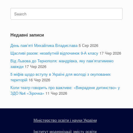
Search
for:
Недавні записи
День пам’яті Михайлика Владислава
5 Сер 2026
Щасливі разом: незабутній відпочинок 9-А класу
17 Чер 2026
Від Львова до Тернополя: мандрівка, яку пам’ятатимемо
завжди
17 Чер 2026
5 міфів щодо вступу в Україні для молоді з окупованих
територій
16 Чер 2026
Коли театр говорить про важливе: «Викрадене дитинство» у
ЗДО №4 «Зірочка»
11 Чер 2026
Міністерство освіти і науки України
Інститут модернізації змісту освіти