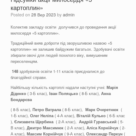
картоплин»
Posted on
28 Вер 2023
by
admin
Колектив закладу освіти долучився до проведення акції
милосердя «5 картоплин».
Традиційний вияв доброти під зворушливою назвою «5
картоплин» не залишив байдужим багатьох. Здобувачі освіти
збирали овочі для людей похилого віку, вимушеним
переселенцям.
14
8
здобувачів освіти 1-11 класів приєдналися до
благодійної справи.
Найбільшу кількість картоплі надали наступні учні:
Марія
Діденко
( 3-Б клас),
Іван Поляцько
( 8-Б клас),
Анна
Бондарєва
( 8-Б клас),
Петро Ватрала
( 8-Б клас),
Марк Очеретнюк
(
1-Б клас),
Олег Неліпа
( 4-А клас),
Віталій Кулько
( 6-Б клас
),
Єлизавета
Щербина
( 2-А клас),
Андрій Гуравський
( 5-
В клас),
Дмитро Максимюк
( 2-А клас),
Аліса Корнійчук
( 2-
А клас),
Максим Корнійчук
( 9-А клас),
Олександр Перкун
(