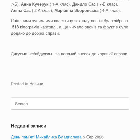
7-Б),
Анна Кучерук
( 1-А клас),
Данило Сас
( 7-Б клас),
Аліна Сас
( 2-А клас),
Маріанна Зборовська
( 4-А клас).
Спільними зусиллями колективу закладу освіти було зібрано
518
кілограмів картоплі, а ще чимало овочів та фруктів було
додано до доброї справи.
Дякуємо небайдужим за вагомий внесок до хорошої справи.
Posted in
Новини
.
Search
for:
Недавні записи
День пам’яті Михайлика Владислава
5 Сер 2026