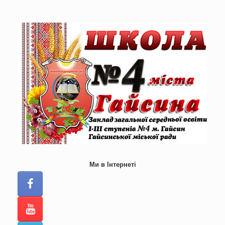
Skip
to
content
Ми в Інтернеті