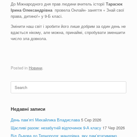
До Міжнародного дня прав людини вчитель історії
Тарасюк
Ірина
Олександрівна
провела Онлайн- заняття « Знай свої
права, дитино!» у 9-Б класі.
Змінити наш світ і зробити його лише добрим за один день не
вдається нікому, але можна, принаймі, спробувати зменшити
число зла довкола.
Posted in
Новини
.
Search
for:
Недавні записи
День пам’яті Михайлика Владислава
5 Сер 2026
Щасливі разом: незабутній відпочинок 9-А класу
17 Чер 2026
Від Львова до Тернополя: мандрівка, яку пам’ятатимемо