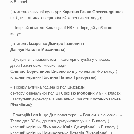
5-В класі
( вчитель фізичної культури
Каретіна
Ганна
Олександрівна
)
і « Діти – дітям» ( педагогічний колектив закладу);
- Творчий візит до Кисляцької НВК « Передай добро по
колу»
( вчителі
Лазаренко
Дмитро
Іванович
і
Данчук
Наталія
Михайлівна
);
- Зустріч зі спеціалістом І категорії служби у справах
дітей Гайсинської міської ради
Ольг
ою
Борисівн
ою
Високогляд
у колективі 4-Б класу (
класний керівник
Костина Наталя
Григорівна
);
- Профілактична година із поліцейським
сектору ювенальної поліції
Софією
Молодик
у 9 - х класах
( заступник директора із навчальної роботи
Костенко Ольга
Віталіївна
);
- Благодійні акції до Дня волонтера: « Воїнам з любов'ю», «
Тепло для ЗСУ», до яких долучилися учні 1-Б класу (
класний керівник
Лічманюк
Юлія
Дмитрівна
), 6-Б класу (
класний керівник
Немировська
Наталія
Вікторівна
), 9-