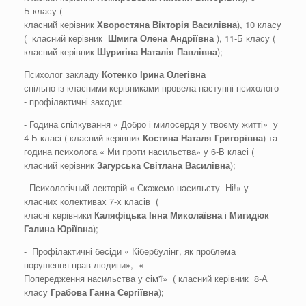
Б класу (
класний керівник
Хворостяна
Вікторія
Василівна
), 10 класу
( класний керівник
Шмига
Олена
Андріївна
), 11-Б класу (
класний керівник
Шуригіна
Наталія
Павлівна
);
Психолог закладу
Котенко
Ірина
Олегівна
спільно із класними керівниками провела наступні психолого
- профілактичні заходи:
- Година спілкування « Добро і милосердя у твоєму житті» у
4-Б класі ( класний керівник
Костина Наталя
Григорівна
) та
година психолога « Ми проти насильства» у 6-В класі (
класний керівник
Загурська
Світлана
Василівна
);
- Психологічний лекторій « Скажемо насильсту Ні!» у
класних колективах 7-х класів (
класні керівники
Каляфіцька
Інна
Миколаївна
і
Мигидюк
Галина
Юріївна
);
- Профілактичні бесіди « Кібербулінг, як проблема
порушення прав людини», «
Попередження насильства у сім'ї» ( класний керівник 8-А
класу
Грабова
Ганна
Сергіївна
);