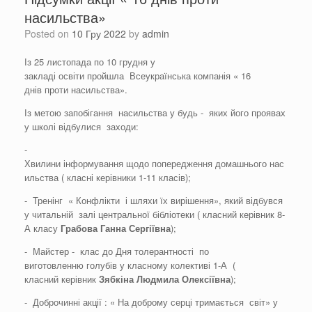
насильства»
Posted on
10 Гру 2022
by
admin
Із 25 листопада по 10 грудня у
закладі освіти пройшла Всеукраїнська компанія « 16
днів проти насильства».
Із метою запобігання насильства у будь - яких його проявах
у школі відбулися заходи:
-
Хвилини інформування щодо попередження домашнього нас
ильства ( класні керівники 1-11 класів);
- Тренінг « Конфлікти і шляхи їх вирішення», який відбувся
у читальній залі центральної бібліотеки ( класний керівник 8-
А класу
Грабова
Ганна
Сергіївна
);
- Майстер - клас до Дня толерантності по
виготовленню голубів у класному колективі 1-А (
класний керівник
Зябкіна
Людмила
Олексіївна
);
- Доброчинні акції : « На доброму серці тримається світ» у