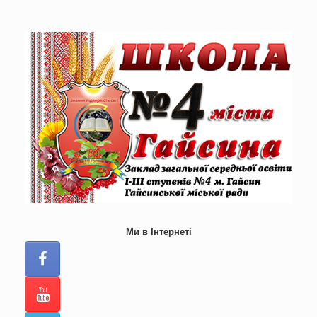
Skip
to
content
Ми в Інтернеті