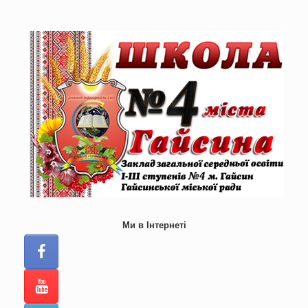
Skip
to
content
Ми в Інтернеті