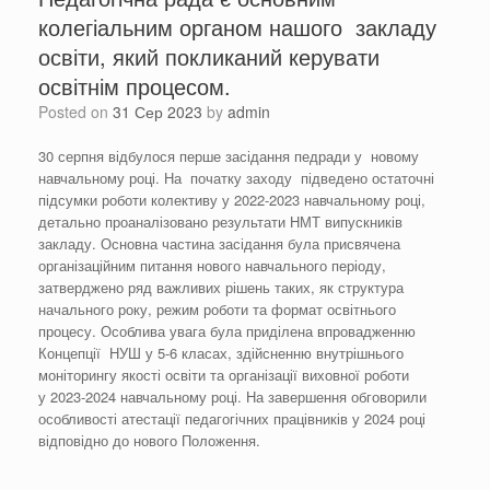
колегіальним органом нашого закладу
освіти, який покликаний керувати
освітнім процесом.
Posted on
31 Сер 2023
by
admin
30 серпня відбулося перше засідання педради у новому
навчальному році. На початку заходу підведено остаточні
підсумки роботи колективу у
2022-2023
навчальному році,
детально проаналізовано результати НМТ випускників
закладу. Основна частина засідання була присвячена
організаційним питання нового навчального періоду,
затверджено ряд важливих рішень таких, як структура
начального року, режим роботи та формат освітнього
процесу. Особлива увага була приділена впровадженню
Концепції НУШ у 5-6 класах, здійсненню внутрішнього
моніторингу якості освіти та організації виховної роботи
у
2023-2024
навчальному році. На завершення обговорили
особливості атестації педагогічних працівників у
2024
році
відповідно до нового Положення.