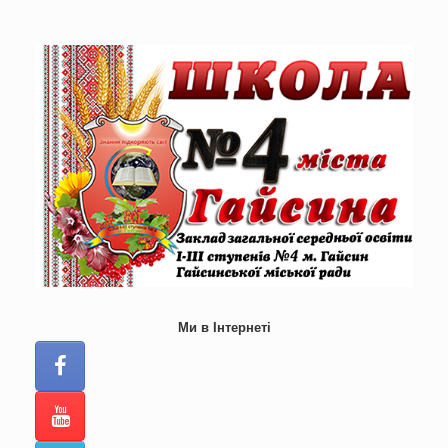
Skip
to
content
Ми в Інтернеті