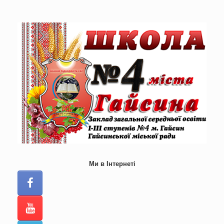
Skip
to
content
Ми в Інтернеті