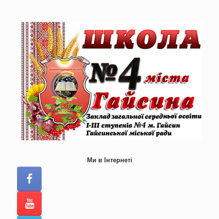
Skip
to
content
Ми в Інтернеті