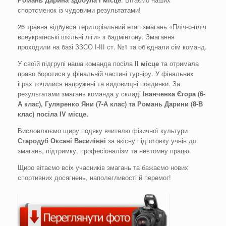
спортсменок із чудовими результатами!
26 травня відбувся територіальний етап змагань «Пліч-о-пліч
всеукраїнські шкільні ліги» з бадмінтону. Змагання
проходили на базі ЗЗСО І-ІІІ ст. №1 та об’єднали сім команд.
У своїй підгрупі наша команда посіла
ІІ місце
та отримала
право боротися у фінальній частині турніру. У фінальних
іграх точилися напружені та видовищні поєдинки. За
результатами змагань команда у складі
Іванченка Єгора (6-
А клас), Гуляренко Яни (7-А клас) та Романь Дарини (8-В
клас) посіла IV місце.
Висловлюємо щиру подяку вчителю фізичної культури
Стародуб Оксані Василівні
за якісну підготовку учнів до
змагань, підтримку, професіоналізм та невтомну працю.
Щиро вітаємо всіх учасників змагань та бажаємо нових
спортивних досягнень, наполегливості й перемог!