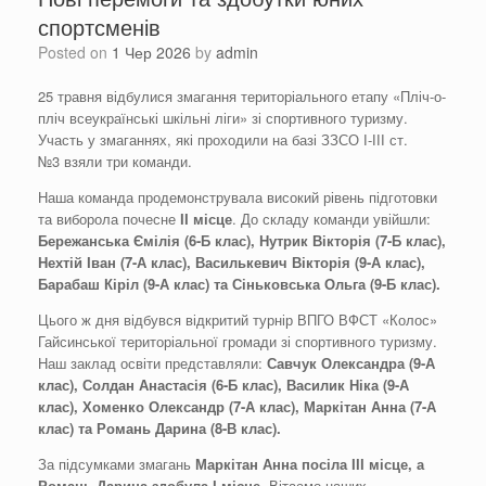
спортсменів
Posted on
1 Чер 2026
by
admin
25 травня відбулися змагання територіального етапу «Пліч-о-
пліч всеукраїнські шкільні ліги» зі спортивного туризму.
Участь у змаганнях, які проходили на базі ЗЗСО І-ІІІ ст.
№3 взяли три команди.
Наша команда продемонструвала високий рівень підготовки
та виборола почесне
ІІ місце
. До складу команди увійшли:
Бережанська Ємілія (6-Б клас), Нутрик Вікторія (7-Б клас),
Нехтій Іван (7-А клас), Василькевич Вікторія (9-А клас),
Барабаш Кіріл (9-А клас) та Сіньковська Ольга (9-Б клас).
Цього ж дня відбувся відкритий турнір ВПГО ВФСТ «Колос»
Гайсинської територіальної громади зі спортивного туризму.
Наш заклад освіти представляли:
Савчук Олександра (9-А
клас), Солдан Анастасія (6-Б клас), Василик Ніка (9-А
клас), Хоменко Олександр (7-А клас), Маркітан Анна (7-А
клас) та Романь Дарина
(8-В клас)
.
За підсумками змагань
Маркітан Анна посіла ІІІ місце, а
Романь Дарина здобу
ла
І місце
. Вітаємо наших