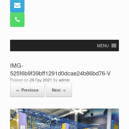
MENU
IMG-
525f6b9f39bff1291d0dcae24b86bd76-V
Posted on
29 Гру 2021
by
admin
← Previous
Next →