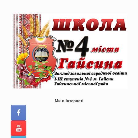
Skip
to
content
Ми в Інтернеті