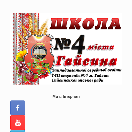
Skip
to
content
Ми в Інтернеті