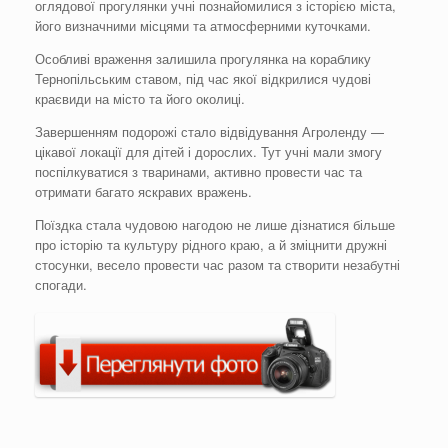
оглядової прогулянки учні познайомилися з історією міста,
його визначними місцями та атмосферними куточками.
Особливі враження залишила прогулянка на кораблику
Тернопільським ставом, під час якої відкрилися чудові
краєвиди на місто та його околиці.
Завершенням подорожі стало відвідування Агроленду —
цікавої локації для дітей і дорослих. Тут учні мали змогу
поспілкуватися з тваринами, активно провести час та
отримати багато яскравих вражень.
Поїздка стала чудовою нагодою не лише дізнатися більше
про історію та культуру рідного краю, а й зміцнити дружні
стосунки, весело провести час разом та створити незабутні
спогади.