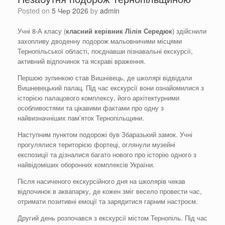
Posted on
5 Чер 2026
by
admin
Учні 8-А класу (
класний керівник Лілія
Середюк
) здійснили
захопливу дводенну подорож мальовничими місцями
Тернопільської області, поєднавши пізнавальні екскурсії,
активний відпочинок та яскраві враження.
Першою зупинкою став Вишнівець, де школярі відвідали
Вишневецький палац. Під час екскурсії вони ознайомилися з
історією палацового комплексу, його архітектурними
особливостями та цікавими фактами про одну з
найвизначніших пам’яток Тернопільщини.
Наступним пунктом подорожі був Збаразький замок. Учні
прогулялися територією фортеці, оглянули музейні
експозиції та дізналися багато нового про історію одного з
найвідоміших оборонних комплексів України.
Після насиченого екскурсійного дня на школярів чекав
відпочинок в аквапарку, де кожен зміг весело провести час,
отримати позитивні емоції та зарядитися гарним настроєм.
Другий день розпочався з екскурсії містом Тернопіль. Під час