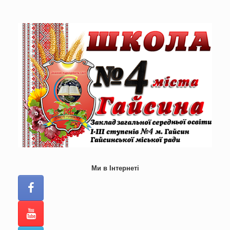
Skip
to
content
Ми в Інтернеті