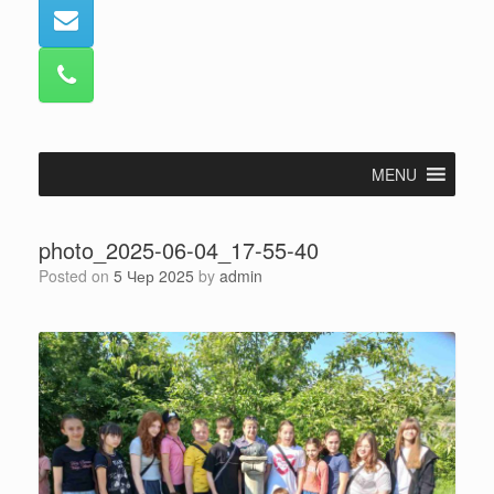
MENU
photo_2025-06-04_17-55-40
Posted on
5 Чер 2025
by
admin