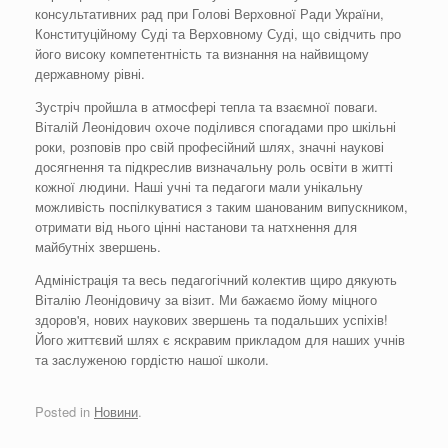
консультативних рад при Голові Верховної Ради України,
Конституційному Суді та Верховному Суді, що свідчить про
його високу компетентність та визнання на найвищому
державному рівні.
Зустріч пройшла в атмосфері тепла та взаємної поваги.
Віталій Леонідович охоче поділився спогадами про шкільні
роки, розповів про свій професійний шлях, значні наукові
досягнення та підкреслив визначальну роль освіти в житті
кожної людини. Наші учні та педагоги мали унікальну
можливість поспілкуватися з таким шанованим випускником,
отримати від нього цінні настанови та натхнення для
майбутніх звершень.
Адміністрація та весь педагогічний колектив щиро дякують
Віталію Леонідовичу за візит. Ми бажаємо йому міцного
здоров'я, нових наукових звершень та подальших успіхів!
Його життєвий шлях є яскравим прикладом для наших учнів
та заслуженою гордістю нашої школи.
Posted in
Новини
.