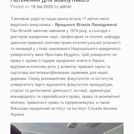
Posted on
18 Кві 2025
by
admin
З великою радістю наша школа вітала 17 квітня свого
видатного випускника –
Яроцького Віталія Леонідовича
!
Пан Віталій закінчив навчання у 1979 році, а сьогодні є
доктором юридичних наук, професором та очолює кафедру
цивільно-правової політики право-інтелектуальної власності
та інновацій у стінах шанованого Національного юридичного
університету імені Ярослава Мудрого. Цей університет по
праву є одним із лідерів юридичної освіти в Україні,
відіграючи ключову роль у розвитку правової науки та
підготовці висококваліфікованих правників для нашої
держави. Серед різноманітних факультетів та інститутів
університету варто відзначити факультети прокуратури,
слідчої та детективної діяльності, юстиції, адвокатури,
міжнародного та європейського права, права та економічної
безпеки, приватного права та підприємництва, а також
Військово-юридичний інститут та Інститут Служби безпеки
України.