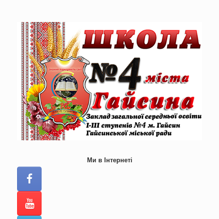
Skip
to
content
Ми в Інтернеті