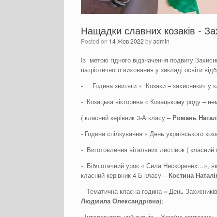
Нащадки славних козаків - Зах
Posted on
14 Жов 2022
by
admin
Із метою гідного відзначення подвигу Захисни
патріотичного виховання у закладі освіти від
- Година звитяги « Козаки – захисники» у к
- Козацька вікторина « Козацькому роду – н
( класний керівник 3-А класу –
Романь
Натал
- Година спілкування « День українського коз
- Виготовлення вітальних листівок ( класний 
- Бібліотечний урок « Сила Нескорених…», як
класний керівник 4-Б класу –
Костина
Наталі
- Тематична класна година « День Захисників 
Людмила
Олександрівна
);
- Інтелекутальний турнір « Україна звитяжна»