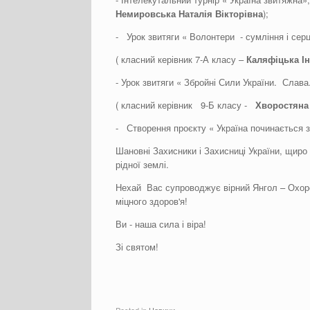
Немировська
Наталія
Вікторівна
);
- Урок звитяги « Волонтери - сумління і серц
( класний керівник 7-А класу –
Каляфіцька
І
- Урок звитяги « Збройні Сили України. Слава
( класний керівник 9-Б класу -
Хворостяна
- Створення проєкту « Україна починається з
Шановні Захисники і Захисниці України, щиро
рідної землі.
Нехай Вас супроводжує вірний Янгол – Охоро
міцного здоров'я!
Ви - наша сила і віра!
Зі святом!
Posted in
Новини
.