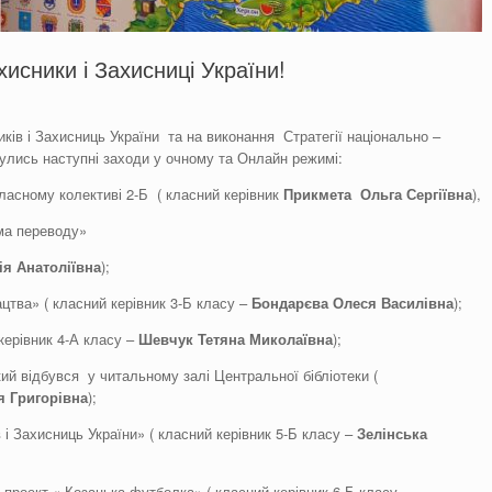
исники і Захисниці України!
ків і Захисниць України та на виконання Стратегії національно –
булись наступні заходи у очному та Онлайн режимі:
ласному колективі 2-Б ( класний керівник
Прикмета
Ольга
Сергіївна
),
ема переводу»
ія
А
натоліївна
);
ацтва» ( класний керівник 3-Б класу –
Бондарєва
Олеся
Василівна
);
керівник 4-А класу –
Шевчук
Тетяна
Миколаївна
);
ий відбувся у читальному залі Центральної бібліотеки (
я
Григорівна
);
і Захисниць України» ( класний керівник 5-Б класу –
Зелінська
, проєкт « Козацька футболка» ( класний керівник 6-Б класу –