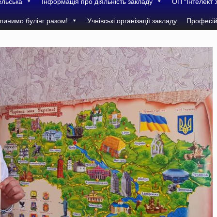
ельська
Інформація про діяльність закладу
ОП “Інтелект 
пинимо булінг разом!
Учнівські організації закладу
Професій