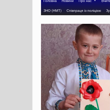
Головна
Новини
Про нас
Вчит
ЗНО (НМТ)
Співпраця із поліцією
Зу