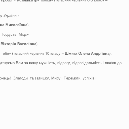
е України!»
нна
Миколаївна
);
. Гордість. Міць»
Вікторія
Василівна
);
 тебе» ( класний керівник 10 класу –
Шмига
О
лена
Андріївна
).
 дякуємо Вам за вашу мужність, відвагу, відповідальність і любов до
нець! Злагоди та затишку, Миру і Перемоги, успіхів і