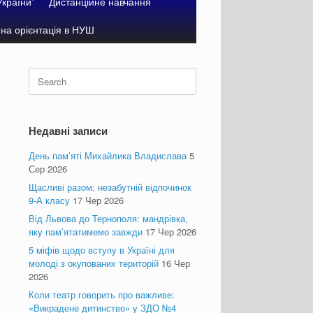
України”
Дистанційне навчання
на орієнтація в НУШ
Search
for:
Недавні записи
День пам’яті Михайлика Владислава
5
Сер 2026
Щасливі разом: незабутній відпочинок
9-А класу
17 Чер 2026
Від Львова до Тернополя: мандрівка,
яку пам’ятатимемо завжди
17 Чер 2026
5 міфів щодо вступу в Україні для
молоді з окупованих територій
16 Чер
2026
Коли театр говорить про важливе:
«Викрадене дитинство» у ЗДО №4