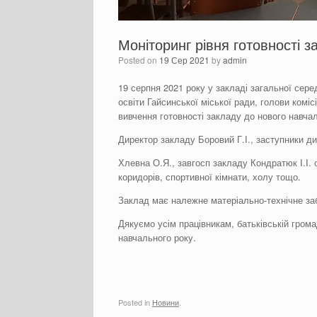
Моніторинг рівня готовності з
Posted on
19 Сер 2021
by
admin
19 серпня 2021 року у закладі загальної сере
освіти Гайсинської міської ради, голови коміс
вивчення готовності закладу до нового навчал
Директор закладу Боровий Г.І., заступники д
Хлевна О.Я., завгосп закладу Кондратюк І.І.
коридорів, спортивної кімнати, холу тощо.
Заклад має належне матеріально-технічне заб
Дякуємо усім працівникам, батьківській гром
навчального року.
Posted in
Новини
.