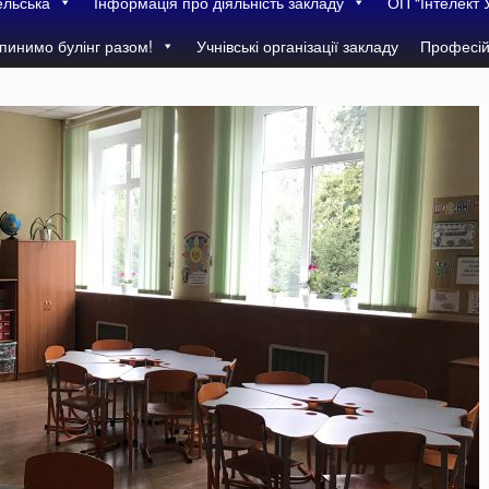
ельська
Інформація про діяльність закладу
ОП “Інтелект 
пинимо булінг разом!
Учнівські організації закладу
Професій