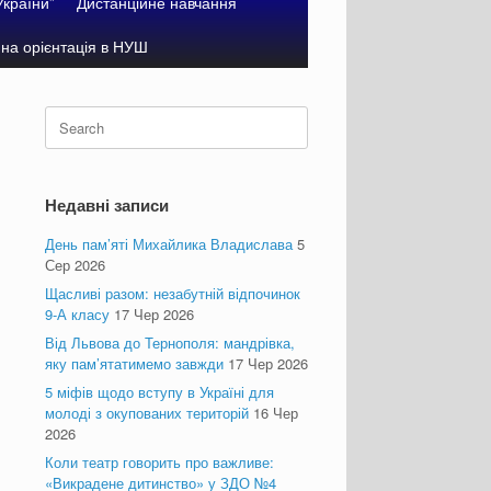
України”
Дистанційне навчання
на орієнтація в НУШ
Search
for:
Недавні записи
День пам’яті Михайлика Владислава
5
Сер 2026
Щасливі разом: незабутній відпочинок
9-А класу
17 Чер 2026
Від Львова до Тернополя: мандрівка,
яку пам’ятатимемо завжди
17 Чер 2026
5 міфів щодо вступу в Україні для
молоді з окупованих територій
16 Чер
2026
Коли театр говорить про важливе:
«Викрадене дитинство» у ЗДО №4