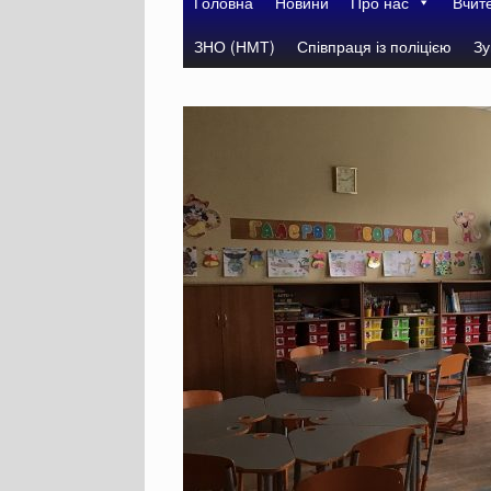
Головна
Новини
Про нас
Вчит
ЗНО (НМТ)
Співпраця із поліцією
Зу