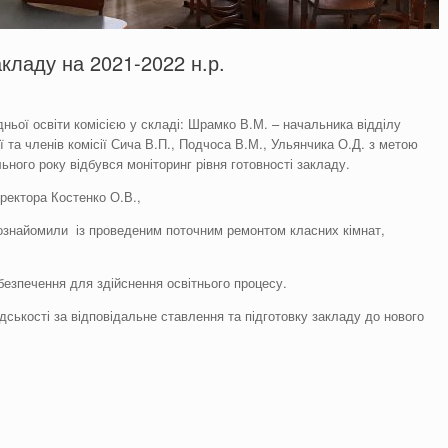
акладу на 2021-2022 н.р.
дньої освіти комісією у складі: Шрамко В.М. – начальника відділу
ії та членів комісії Сича В.П., Подчоса В.М., Ульянчика О.Д. з метою
ьного року відбувся моніторинг рівня готовності закладу.
иректора Костенко О.В.,
 ознайомили із проведеним поточним ремонтом класних кімнат,
езпечення для здійснення освітнього процесу.
адськості за відповідальне ставлення та підготовку закладу до нового