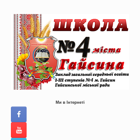
Skip
to
content
Ми в Інтернеті