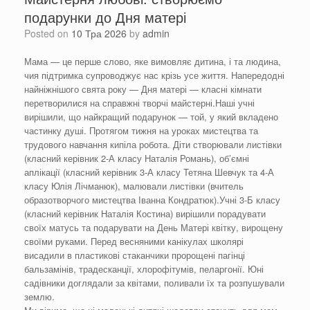
подарунки до Дня матері
Posted on
10 Тра 2026
by
admin
Мама — це перше слово, яке вимовляє дитина, і та людина,
чия підтримка супроводжує нас крізь усе життя. Напередодні
найніжнішого свята року — Дня матері — класні кімнати
перетворилися на справжні творчі майстерні.Наші учні
вирішили, що найкращий подарунок — той, у який вкладено
частинку душі. Протягом тижня на уроках мистецтва та
трудового навчання кипіла робота. Діти створювали листівки
(класний керівник 2-А класу Наталія Романь), об’ємні
аплікації (класний керівник 3-А класу Тетяна Шевчук та 4-А
класу Юлія Лічманюк), малювали листівки (вчитель
образотворчого мистецтва Іванна Кондратюк).Учні 3-Б класу
(класний керівник Наталія Костина) вирішили порадувати
своїх матусь та подарувати на День Матері квітку, вирощену
своїми руками. Перед весняними канікулах школярі
висадили в пластикові стаканчики пророщені пагінці
бальзамінів, традесканції, хлорофітумів, пеларгонії. Юні
садівники доглядали за квітами, поливали їх та розпушували
землю.