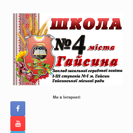
Skip
to
content
Ми в Інтернеті