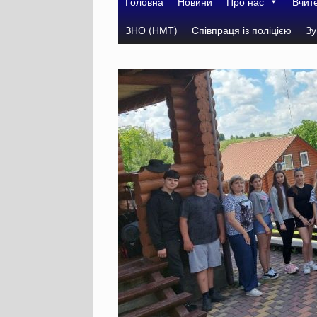
Головна
Новини
Про нас
Вчит
ЗНО (НМТ)
Співпраця із поліцією
Зу