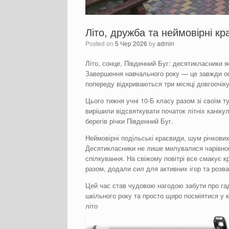
Літо, дружба та неймовірні кр
Posted on
5 Чер 2026
by
admin
Літо, сонце, Південний Буг: десятикласники я
Завершення навчального року — це завжди ос
попереду відкриваються три місяці довгоочік
Цього тижня учні 10-Б класу разом зі своїм 
вирішили відсвяткувати початок літніх канік
берегів річки Південний Буг.
Неймовірні подільські краєвиди, шум річкови
Десятикласники не лише милувалися чарівно
спілкування. На свіжому повітрі все смакує к
разом, додали сил для активних ігор та розва
Цей час став чудовою нагодою забути про га
шкільного року та просто щиро посміятися у к
літо