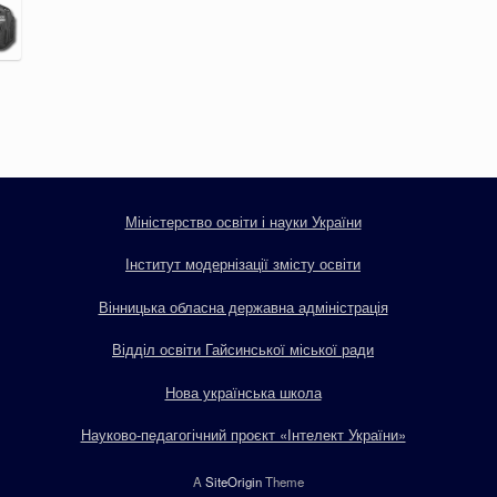
Міністерство освіти і науки України
Інститут модернізації змісту освіти
Вінницька обласна державна адміністрація
Відділ освіти Гайсинської міської ради
Нова українська школа
Науково-педагогічний проєкт «Інтелект України»
A
SiteOrigin
Theme