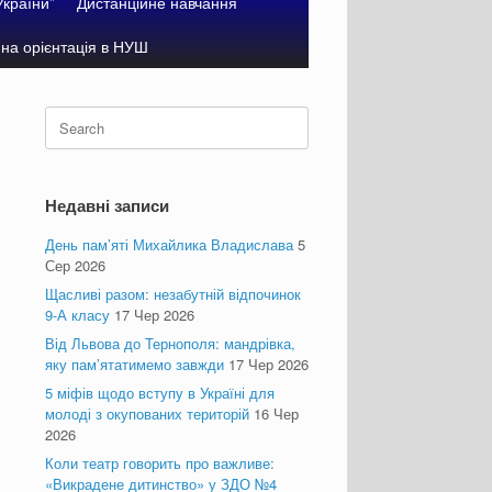
України”
Дистанційне навчання
на орієнтація в НУШ
Search
for:
Недавні записи
День пам’яті Михайлика Владислава
5
Сер 2026
Щасливі разом: незабутній відпочинок
9-А класу
17 Чер 2026
Від Львова до Тернополя: мандрівка,
яку пам’ятатимемо завжди
17 Чер 2026
5 міфів щодо вступу в Україні для
молоді з окупованих територій
16 Чер
2026
Коли театр говорить про важливе:
«Викрадене дитинство» у ЗДО №4