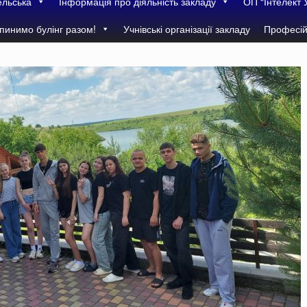
ельська
Інформація про діяльність закладу
ОП “Інтелект 
пинимо булінг разом!
Учнівські організації закладу
Професій