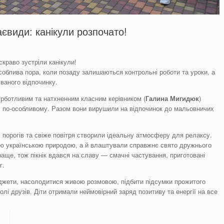
аєвиди: канікули розпочато!
скраво зустріли канікули!
облива пора, коли позаду залишаються контрольні роботи та уроки, а
уваного відпочинку.
турботливим та натхненним класним керівником (
Галина
Мигидюк
)
ул по-особливому. Разом вони вирушили на відпочинок до мальовничих
х порогів та свіже повітря створили ідеальну атмосферу для релаксу.
ю українською природою, а й влаштували справжнє свято дружнього
раще, тож пікнік вдався на славу — смачні частування, приготовані
г.
джети, насолодитися живою розмовою, підбити підсумки прожитого
олі друзів. Діти отримали неймовірний заряд позитиву та енергії на все