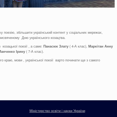
ку поезію, збільшити український контент у соціальних мережах,
рисвяченому Дню українського козацтва.
козацької поезії , а саме:
Панасюк Злату
( 4-А клас),
Маркітан
Анну
Манченко
Ірин
у
( 7-А клас).
го краю, мови , української поезії варто починати ще з самого
Міністерство освіти і науки України