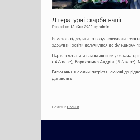
Літературні скарби нації
Posted on
13 Жов 2022
by
admin
Із метою відродити та популяризувати козаць
здобувачі освіти долучилися до флешмобу п
Варто відзначити найактивніших декламаторів 
( 4-А клас),
Барахович
а
Андрі
я
( 6-А клас),
Виховання в людині патріота, любові до рідно
дитинства.
Posted in
Новини
.