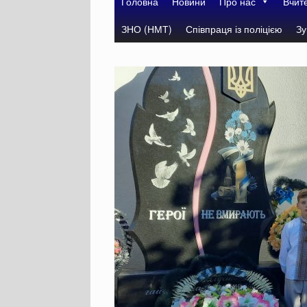
Головна
Новини
Про нас
Вчит
ЗНО (НМТ)
Співпраця із поліцією
Зу