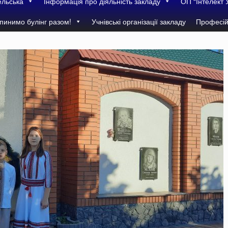
ельська
Інформація про діяльність закладу
ОП “Інтелект 
пинимо булінг разом!
Учнівські організації закладу
Професій