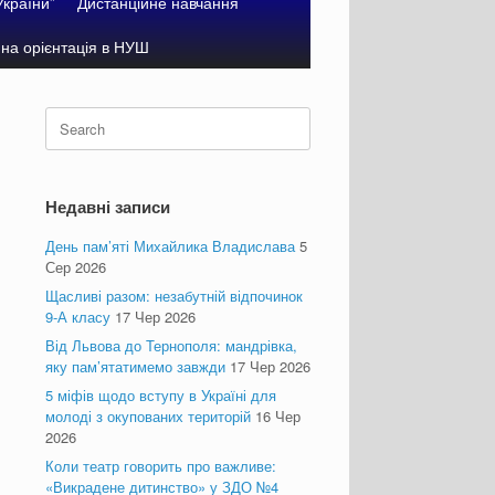
України”
Дистанційне навчання
на орієнтація в НУШ
Search
for:
Недавні записи
День пам’яті Михайлика Владислава
5
Сер 2026
Щасливі разом: незабутній відпочинок
9-А класу
17 Чер 2026
Від Львова до Тернополя: мандрівка,
яку пам’ятатимемо завжди
17 Чер 2026
5 міфів щодо вступу в Україні для
молоді з окупованих територій
16 Чер
2026
Коли театр говорить про важливе:
«Викрадене дитинство» у ЗДО №4