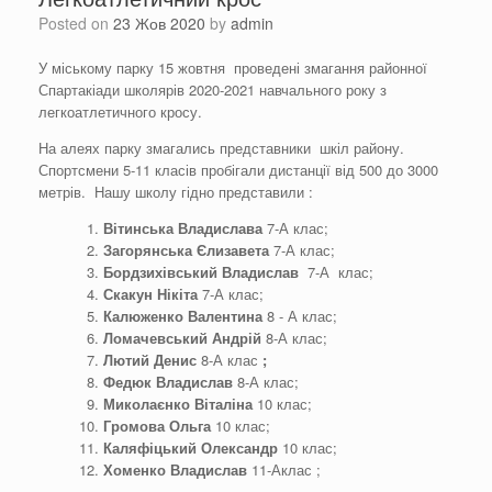
Posted on
23 Жов 2020
by
admin
У міському парку 15 жовтня проведені змагання районної
Спартакіади школярів 2020-2021 навчального року з
легкоатлетичного кросу.
На алеях парку змагались представники шкіл району.
Спортсмени 5-11 класів пробігали дистанції від 500 до 3000
метрів. Нашу школу гідно представили :
Вітинська Владислава
7-А клас;
Загорянська Єлизавета
7-А клас;
Бордзихівський Владислав
7-А клас;
Скакун Нікіта
7-А клас;
Калюженко Валентина
8 - А клас;
Ломачевський Андрій
8-А клас;
Лютий Денис
8-А клас
;
Федюк Владислав
8-А клас;
Миколаєнко Віталіна
10 клас;
Громова Ольга
10 клас;
Каляфіцький Олександр
10 клас;
Хоменко Владислав
11-Аклас ;