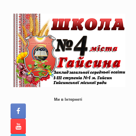
Skip
to
content
Ми в Інтернеті