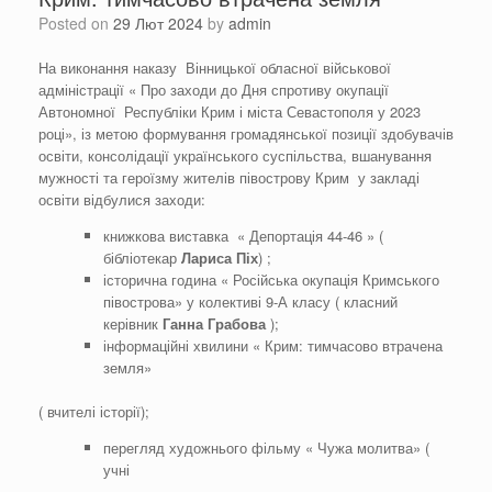
Posted on
29 Лют 2024
by
admin
На виконання наказу Вінницької обласної військової
адміністрації « Про заходи до Дня спротиву окупації
Автономної Республіки Крим і міста Севастополя у 2023
році», із метою формування громадянської позиції здобувачів
освіти, консолідації українського суспільства, вшанування
мужності та героїзму жителів півострову Крим у закладі
освіти відбулися заходи:
книжкова виставка « Депортація 44-46 » (
бібліотекар
Лариса
Піх
) ;
історична година « Російська окупація Кримського
півострова» у колективі 9-А класу ( класний
керівник
Ганна Грабова
);
інформаційні хвилини « Крим: тимчасово втрачена
земля»
( вчителі історії);
перегляд художнього фільму « Чужа молитва» (
учні