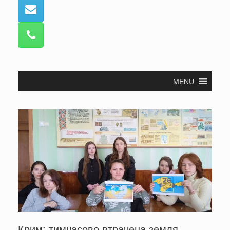
MENU
Крим: тимчасово втрачена земля