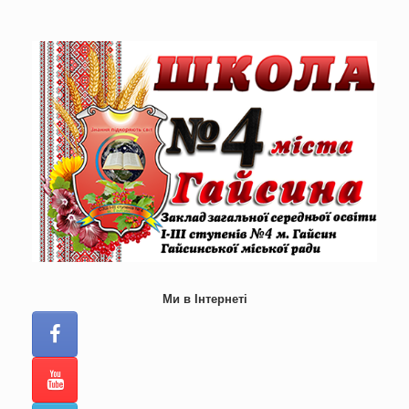
Skip
to
content
Ми в Інтернеті