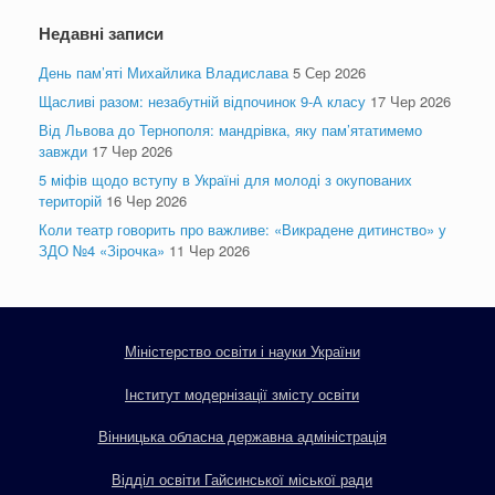
Недавні записи
День пам’яті Михайлика Владислава
5 Сер 2026
Щасливі разом: незабутній відпочинок 9-А класу
17 Чер 2026
Від Львова до Тернополя: мандрівка, яку пам’ятатимемо
завжди
17 Чер 2026
5 міфів щодо вступу в Україні для молоді з окупованих
територій
16 Чер 2026
Коли театр говорить про важливе: «Викрадене дитинство» у
ЗДО №4 «Зірочка»
11 Чер 2026
Міністерство освіти і науки України
Інститут модернізації змісту освіти
Вінницька обласна державна адміністрація
Відділ освіти Гайсинської міської ради