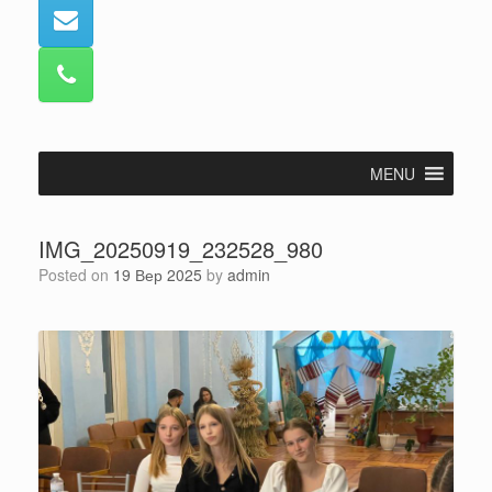
MENU
IMG_20250919_232528_980
Posted on
19 Вер 2025
by
admin