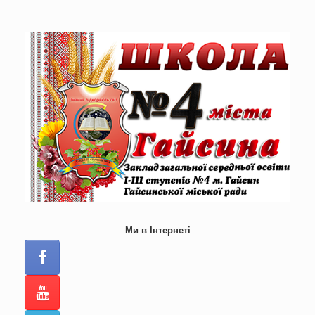
Skip
to
content
Ми в Інтернеті