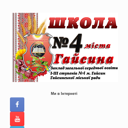
Skip
to
content
Ми в Інтернеті