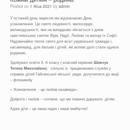
Posted on
1 Жов 2021
by
admin
У останній день вересня ми відзначаємо День
усиновлення. Це свято людяності, милосердя,
великодушності, яке не випадково збігається з днем
християнських святих Віри, Надії, Любові та матері їх Софії.
Надзвичайно тепле свято для всієї української громади і,
насамперед, для батьків і дітей, які волею долі стали однією
родиною.
Здобувачі освіти 3- А класу ( класний керівник
Шевчук
Тетяна Миколаївна
), спільно із працівниками служби у
справах дітей Гайсинської міської ради, долучилися до акції
– флешмобу
« Усиновлення - це любов назавжди».
Доброта і любов – головне, що ми повинні дарувати дітям.
Адже діти – це наша надія і наше майбутнє!