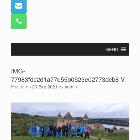
MENU
IMG-
77983fdc2d1a77d55b0523e02773dcb8-V
Posted on
20 Вер 2021
by
admin