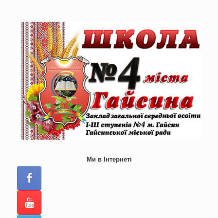
Skip
to
content
Ми в Інтернеті