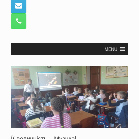
MENU
Її величність – Музика!