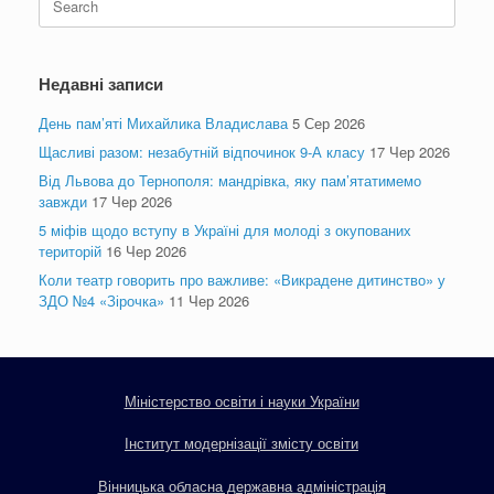
for:
Недавні записи
День пам’яті Михайлика Владислава
5 Сер 2026
Щасливі разом: незабутній відпочинок 9-А класу
17 Чер 2026
Від Львова до Тернополя: мандрівка, яку пам’ятатимемо
завжди
17 Чер 2026
5 міфів щодо вступу в Україні для молоді з окупованих
територій
16 Чер 2026
Коли театр говорить про важливе: «Викрадене дитинство» у
ЗДО №4 «Зірочка»
11 Чер 2026
Міністерство освіти і науки України
Інститут модернізації змісту освіти
Вінницька обласна державна адміністрація