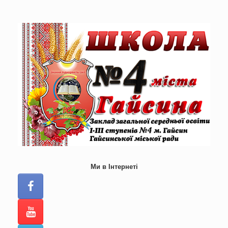
Skip
to
content
Ми в Інтернеті