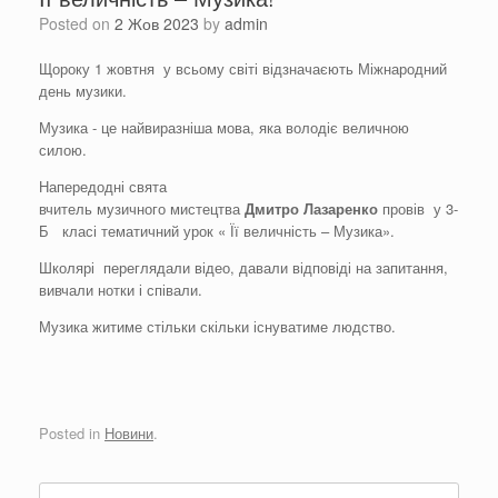
Posted on
2 Жов 2023
by
admin
Щороку 1 жовтня у всьому світі відзначаєють Міжнародний
день музики.
Музика - це найвиразніша мова, яка володіє величною
силою.
Напередодні свята
вчитель музичного мистецтва
Дмитро
Лазаренко
провів у 3-
Б класі тематичний урок « Її величність – Музика».
Школярі переглядали відео, давали відповіді на запитання,
вивчали нотки і співали.
Музика житиме стільки скільки існуватиме людство.
Posted in
Новини
.
Search