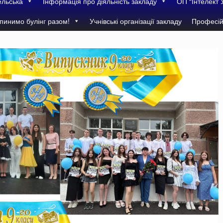
ельська
Інформація про діяльність закладу
ОП “Інтелект 
пинимо булінг разом!
Учнівські організації закладу
Професій