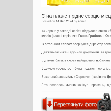
Є на планеті рідне серцю міс
Posted on
14 Чер 2024
by
admin
14 червня у закладі освіти відбулося свято «
класів (класні керівники
Ганна Грабова
і
Ок
Із вітальним словом звернувся директор зак
Дев’ятикласникам вручили документи та грам
Від імені батьків слова найщиріших побажань
Ведучою урочистості була педагог - організ
Вокальний ансамбль «Сюрприз» ( керівник
Дм
Літо почалось, мирних канікул , вражень, від