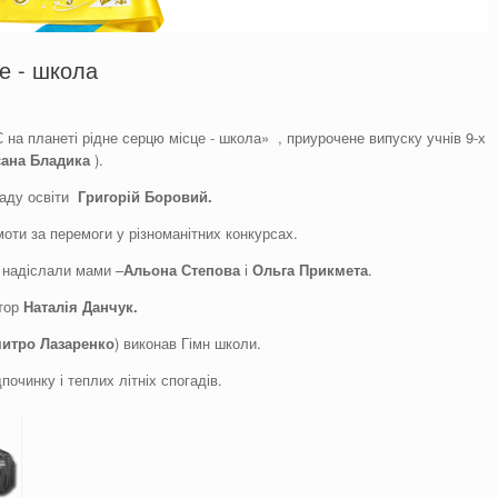
це - школа
Є на планеті рідне серцю місце - школа» , приурочене випуску учнів 9-х
сана
Бладика
).
ладу освіти
Григорій
Боровий
.
оти за перемоги у різноманітних конкурсах.
 надіслали мами –
Альона
Степова
і
Ольга Прикмета
.
атор
Наталія
Данчук
.
итро
Лазаренко
) виконав Гімн школи.
починку і теплих літніх спогадів.