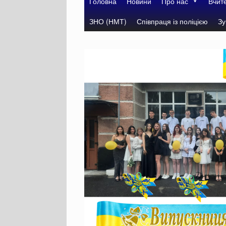
Головна
Новини
Про нас
Вчит
ЗНО (НМТ)
Співпраця із поліцією
Зу