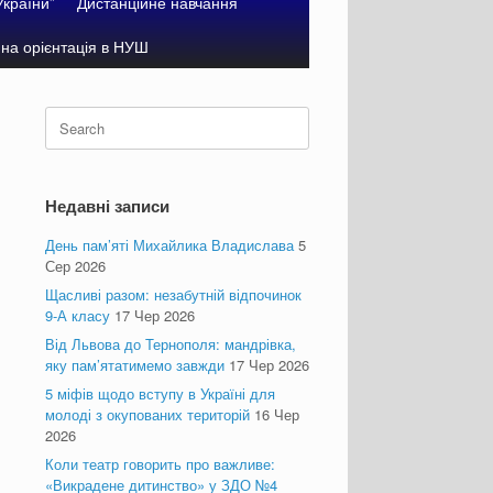
України”
Дистанційне навчання
на орієнтація в НУШ
Search
for:
Недавні записи
День пам’яті Михайлика Владислава
5
Сер 2026
Щасливі разом: незабутній відпочинок
9-А класу
17 Чер 2026
Від Львова до Тернополя: мандрівка,
яку пам’ятатимемо завжди
17 Чер 2026
5 міфів щодо вступу в Україні для
молоді з окупованих територій
16 Чер
2026
Коли театр говорить про важливе:
«Викрадене дитинство» у ЗДО №4