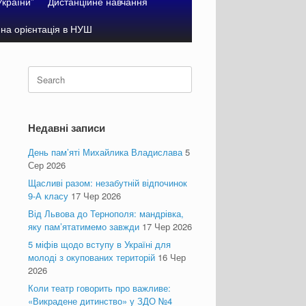
України”
Дистанційне навчання
на орієнтація в НУШ
Search
for:
Недавні записи
День пам’яті Михайлика Владислава
5
Сер 2026
Щасливі разом: незабутній відпочинок
9-А класу
17 Чер 2026
Від Львова до Тернополя: мандрівка,
яку пам’ятатимемо завжди
17 Чер 2026
5 міфів щодо вступу в Україні для
молоді з окупованих територій
16 Чер
2026
Коли театр говорить про важливе:
«Викрадене дитинство» у ЗДО №4