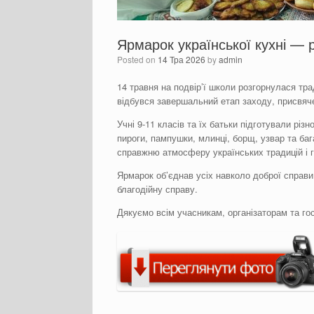
Ярмарок української кухні —
Posted on
14 Тра 2026
by
admin
14 травня на подвір’ї школи розгорнулася тр
відбувся завершальний етап заходу, присвячен
Учні 9-11 класів та їх батьки підготували різн
пироги, пампушки, млинці, борщ, узвар та ба
справжню атмосферу українських традицій і г
Ярмарок об’єднав усіх навколо доброї справи,
благодійну справу.
Дякуємо всім учасникам, організаторам та гос