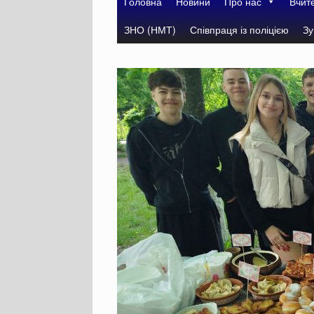
Головна
Новини
Про нас
Вчит
ЗНО (НМТ)
Співпраця із поліцією
Зу