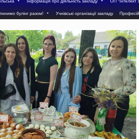
ельська
Інформація про діяльність закладу
ОП “Інтелект 
пинимо булінг разом!
Учнівські організації закладу
Професій