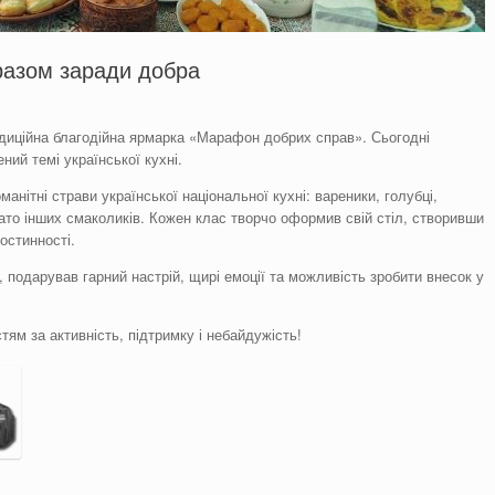
 разом заради добра
адиційна благодійна ярмарка «Марафон добрих справ». Сьогодні
ий темі української кухні.
оманітні страви української національної кухні: вареники, голубці,
гато інших смаколиків. Кожен клас творчо оформив свій стіл, створивши
остинності.
 подарував гарний настрій, щирі емоції та можливість зробити внесок у
тям за активність, підтримку і небайдужість!