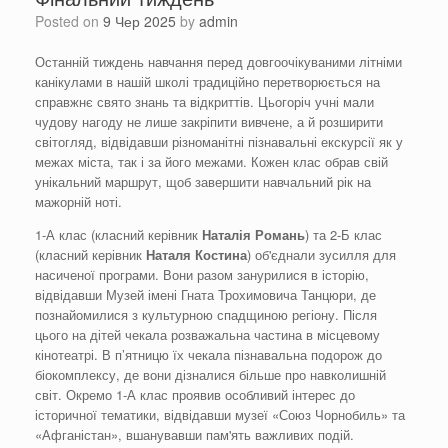
Posted on
9 Чер 2025
by
admin
Останній тиждень навчання перед довгоочікуваними літніми
канікулами в нашій школі традиційно перетворюється на
справжнє свято знань та відкриттів. Цьогоріч учні мали
чудову нагоду не лише закріпити вивчене, а й розширити
світогляд, відвідавши різноманітні пізнавальні екскурсії як у
межах міста, так і за його межами. Кожен клас обрав свій
унікальний маршрут, щоб завершити навчальний рік на
мажорній ноті.
1-А клас (класний керівник
Наталія
Романь
) та 2-Б клас
(класний керівник
Наталя
Костина
) об'єднали зусилля для
насиченої програми. Вони разом занурилися в історію,
відвідавши Музей імені Гната Трохимовича Танцюри, де
познайомилися з культурною спадщиною регіону. Після
цього на дітей чекала розважальна частина в місцевому
кінотеатрі. В п’ятницю їх чекала пізнавальна подорож до
біокомплексу, де вони дізналися більше про навколишній
світ. Окремо 1-А клас проявив особливий інтерес до
історичної тематики, відвідавши музеї «Союз Чорнобиль» та
«Афганістан», вшанувавши пам'ять важливих подій.