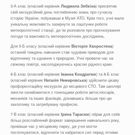
3-А клас (класний керівник
Людмила
Зябкіна
) присвятив
свій екскурсійний день поглибленню знань про сучасну
історію України, побувавши в Музеї АТО. Крім того, учні мали
унікальну можливість зазирнути за лаштунки роботи
метеорологічної станції, де їм розповіли про прогнозування
погоди та важливість метеорологічних досліджень.
Для 5-Б класу (класний керівник
Вікторія Хворостяна
)
останній тиждень навчання став чудовим приводом для
відпочинку та єднання з природою. Учні провели час на
свіжому повітрі, насолоджуючись красою рідного краю.
6-Б клас (класний керівник
Іванна Кондратюк
) та 8-Б клас
(класний керівник
Наталія Немировська
) здійснили цікаву
профорієнтаційну екскурсію до місцевого СТО. Там школярі
змогли ознайомитися з тонкощами роботи автослюсарів,
механіків та інших фахівців, дізнавшись більше про цю
захопливу та затребувану професію.
7-В клас (класний керівник
Ірина Тарасюк
) обрав для себе
більш розслаблений формат завершення навчального року,
провівши час у місцевому парку, де учні могли
поспілкуватися, відпочити та набратися сил перед літніми