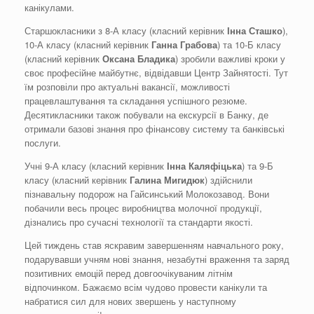
канікулами.
Старшокласники з 8-А класу (класний керівник
Інна
Сташко
),
10-А класу (класний керівник
Ганна Грабова
) та 10-Б класу
(класний керівник
Оксана
Бладика
) зробили важливі кроки у
своє професійне майбутнє, відвідавши Центр Зайнятості. Тут
їм розповіли про актуальні вакансії, можливості
працевлаштування та складання успішного резюме.
Десятикласники також побували на екскурсії в Банку, де
отримали базові знання про фінансову систему та банківські
послуги.
Учні 9-А класу (класний керівник
Інна
Каляфіцька
) та 9-Б
класу (класний керівник
Галина
Мигидюк
) здійснили
пізнавальну подорож на Гайсинський Молокозавод. Вони
побачили весь процес виробництва молочної продукції,
дізнались про сучасні технології та стандарти якості.
Цей тиждень став яскравим завершенням навчального року,
подарувавши учням нові знання, незабутні враження та заряд
позитивних емоцій перед довгоочікуваним літнім
відпочинком. Бажаємо всім чудово провести канікули та
набратися сил для нових звершень у наступному