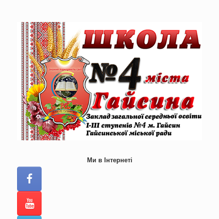
Skip
to
content
Ми в Інтернеті