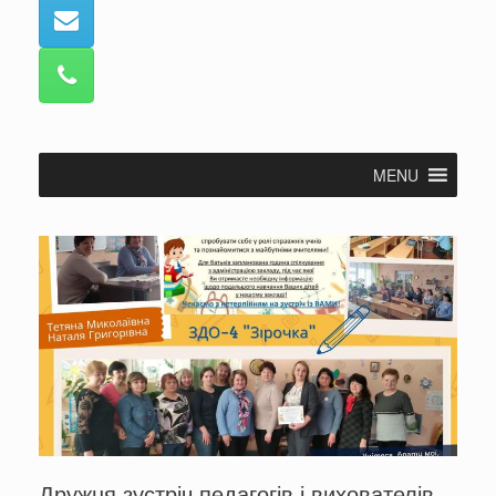
MENU
Дружня зустріч педагогів і вихователів