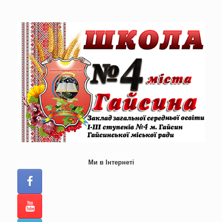
Skip
to
content
Ми в Інтернеті