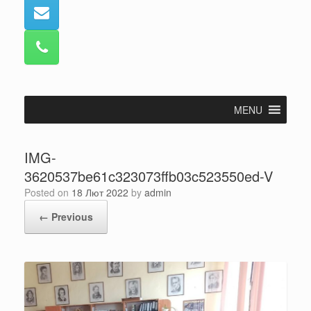
MENU
IMG-
3620537be61c323073ffb03c523550ed-V
Posted on
18 Лют 2022
by
admin
← Previous