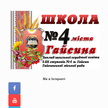
Skip
to
content
Ми в Інтернеті