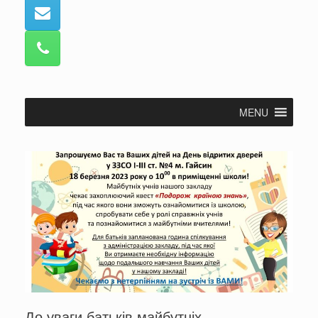
MENU
До уваги батьків майбутніх