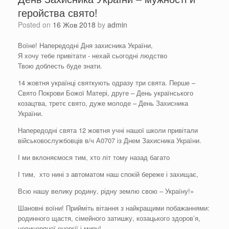
геройства свято!
Posted on
16 Жов 2018
by
admin
Воїне! Напередодні Дня захисника України,
Я хочу тебе привітати - нехай сьогодні людство
Твою доблесть буде знати.
14 жовтня українці святкують одразу три свята. Перше –
Свято Покрови Божої Матері, друге – День українського
козацтва, третє свято, дуже молоде – День Захисника
України.
Напередодні свята 12 жовтня учні нашої школи привітали
військовослужбовців в/ч А0707 із Днем Захисника України.
І ми вклоняємося тим, хто літ тому назад багато
І тим, хто нині з автоматом наш спокій береже і захищає,
Всю нашу велику родину, рідну землю свою – Україну!»
Шановні воїни! Прийміть вітання з найкращими побажаннями:
родинного щастя, сімейного затишку, козацького здоров’я,
невичерпної енергії і миру!