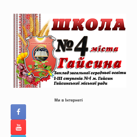
Skip
to
content
Ми в Інтернеті