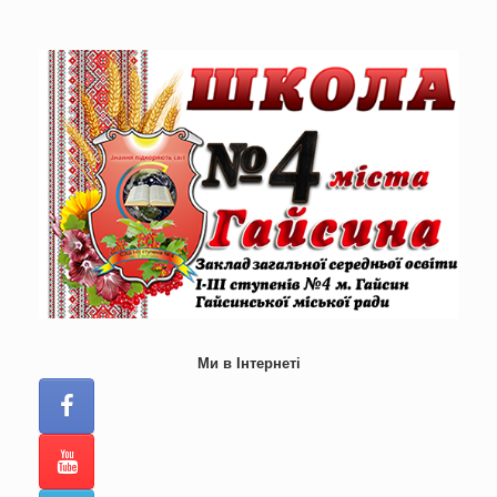
Skip
to
content
Ми в Інтернеті