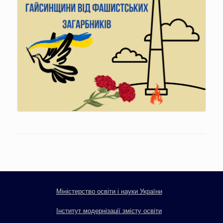
Міністерство освіти і науки України
Інститут модернізації змісту освіти