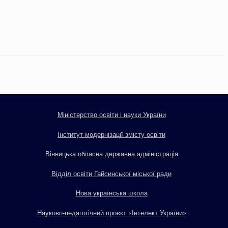
Міністерство освіти і науки України
Інститут модернізації змісту освіти
Вінницька обласна державна адміністрація
Відділ освіти Гайсинської міської ради
Нова українська школа
Науково-педагогічний проєкт «Інтелект України»