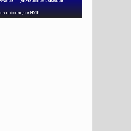
України”
Дистанційне навчання
на орієнтація в НУШ