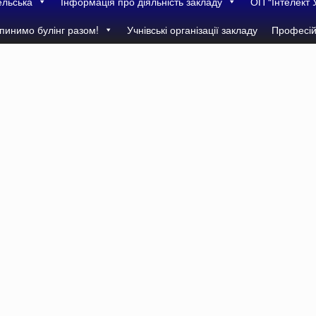
ельська
Інформація про діяльність закладу
ОП “Інтелект 
пинимо булінг разом!
Учнівські організації закладу
Професій