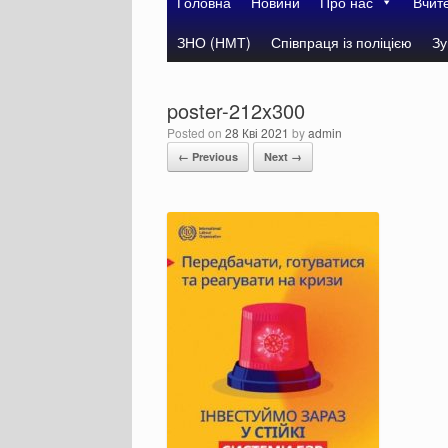
Головна
Новини
Про нас
Вчит
ЗНО (НМТ)
Співпраця із поліцією
Зу
poster-212x300
Posted on
28 Кві 2021
by
admin
← Previous
Next →