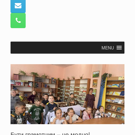
MENU
Бути грамотним – це модно!