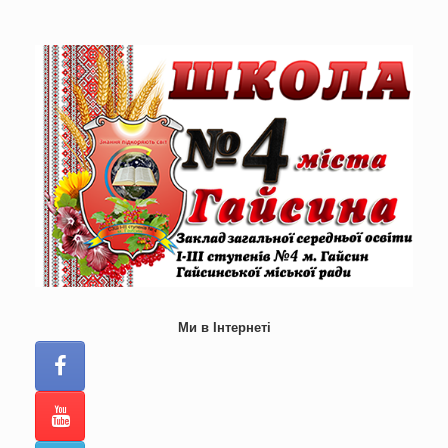
Skip
to
content
Ми в Інтернеті