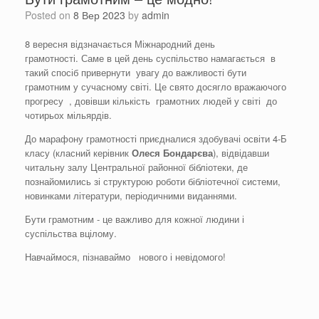
Posted on
8 Вер 2023
by
admin
8 вересня відзначається Міжнародний день
грамотності. Саме в цей день суспільство намагається в
такий спосіб привернути увагу до важливості бути
грамотним у сучасному світі. Це свято досягло вражаючого
прогресу , довівши кількість грамотних людей у світі до
чотирьох мільярдів.
До марафону грамотності приєдналися здобувачі освіти 4-Б
класу (класний керівник
Олеся Бондарєва
), відвідавши
читальну залу Центральної районної бібліотеки, де
познайомились зі структурою роботи бібліотечної системи,
новинками літератури, періодичними виданнями.
Бути грамотним - це важливо для кожної людини і
суспільства вцілому.
Навчаймося, пізнаваймо нового і невідомого!