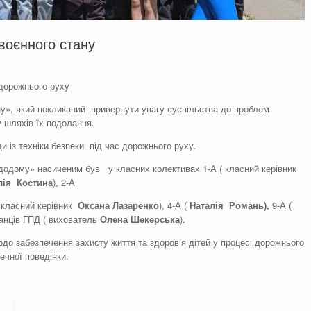
воєнного стану
дорожнього руху
ну», який покликаний привернути увагу суспільства до проблем
 шляхів їх подолання.
и із техніки безпеки під час дорожнього руху.
додому» насиченим був у класних колективах 1-А ( класний керівник
лія
Костина
), 2-А
( класний керівник
Оксана Лазаренко
), 4-А (
Наталія
Романь
),
9-А (
ванців ГПД ( вихователь
Олена
Шекерська
).
до забезпечення захисту життя та здоров’я дітей у процесі дорожнього
ечної поведінки.