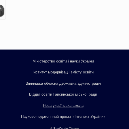
Міністерство освіти і науки України
Інститут модернізації змісту освіти
Вінницька обласна державна адміністрація
Відділ освіти Гайсинської міської ради
Нова українська школа
Науково-педагогічний проєкт «Інтелект України»
A
SiteOrigin
Theme