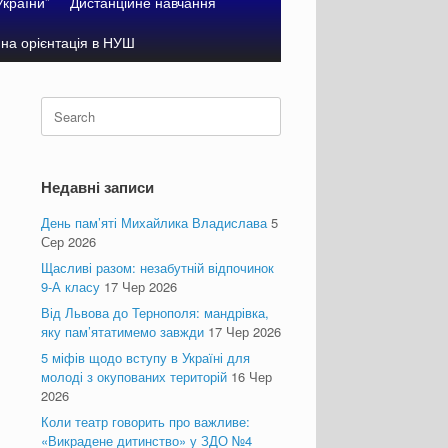
України”
Дистанційне навчання
на орієнтація в НУШ
Search
for:
Недавні записи
День пам’яті Михайлика Владислава
5
Сер 2026
Щасливі разом: незабутній відпочинок
9-А класу
17 Чер 2026
Від Львова до Тернополя: мандрівка,
яку пам’ятатимемо завжди
17 Чер 2026
5 міфів щодо вступу в Україні для
молоді з окупованих територій
16 Чер
2026
Коли театр говорить про важливе:
«Викрадене дитинство» у ЗДО №4