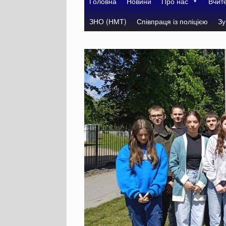
Головна
Новини
Про нас
Вчит
ЗНО (НМТ)
Співпраця із поліцією
Зу