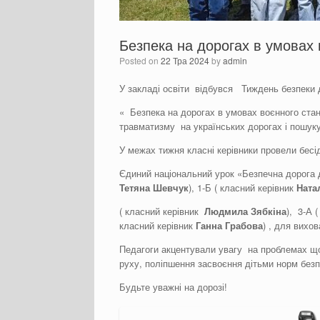
Безпека на дорогах в умовах 
Posted on
22 Тра 2024
by
admin
У закладі освіти відбувся Тиждень безпеки 
« Безпека на дорогах в умовах воєнного ста
травматизму на українських дорогах і пошуку
У межах тижня класні керівники провели бесід
Єдиний національний урок «Безпечна дорога 
Тетяна Шевчук
), 1-Б ( класний керівник
Ната
( класний керівник
Людмила
Зябкіна
), 3-А 
класний керівник
Ганна Грабова
) , для вихо
Педагоги акцентували увагу на проблемах що
руху, поліпшення засвоєння дітьми норм безп
Будьте уважні на дорозі!