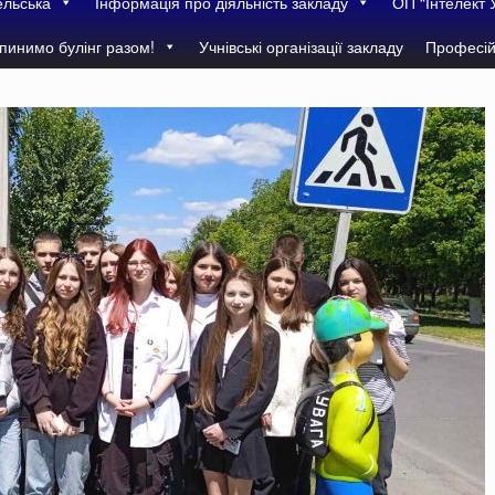
ельська
Інформація про діяльність закладу
ОП “Інтелект 
пинимо булінг разом!
Учнівські організації закладу
Професій