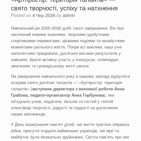
свято творчості, успіху та натхнення
Posted on
4 Чер 2026
by
admin
Навчальний рік 2025–2026 добіг свого завершення. Він був
насичений новими знаннями, творчими здобутками,
спортивними перемогами, цікавими подіями та незабутніми
моментами шкільного життя. Попри всі виклики, наші учні
наполегливо працювали, досягали високих результатів у
навчанні, брали активну участь у конкурсах, олімпіадах,
змаганнях та громадському житті школи.
На завершення навчального року в нашому закладі відбулося
яскраве свято дитячих талантів — «Артпростір: територія
талантів» (
заступник директора з виховної роботи
Анна
Грабова
, педагог-організатор Анна Горбунова
), яке
об’єднало учнів, педагогів, батьків та гостей у теплій
атмосфері творчості, радості та гордості за досягнення
наших вихованців.
У День вшанування пам’яті дітей, чиї життя трагічно обірвала
війна, присутні згадали найменших українців, чиї мрії та
майбутнє були безжально зруйновані. Світла пам’ять про них