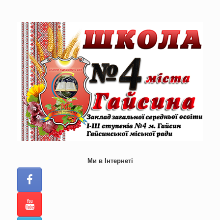
Skip
to
content
Ми в Інтернеті