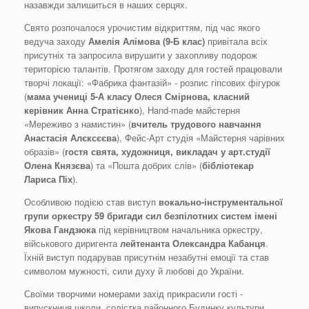
назавжди залишиться в наших серцях.
Свято розпочалося урочистим відкриттям, під час якого
ведуча заходу
Амелія Алімова (9-Б клас)
привітала всіх
присутніх та запросила вирушити у захопливу подорож
територією талантів. Протягом заходу для гостей працювали
творчі локації: «Фабрика фантазій» - розпис гіпсових фігурок
(
мама
учениці 5-А класу
Олеся Смірнова
,
класний
керівник Анна Стратієнко
), Hand-made майстерня
«Мереживо з намистин» (
вчитель трудового навчання
Анастасія Алєксєєва
), Фейс-Арт студія «Майстерня чарівних
образів» (
гостя свята
,
х
удожниця,
в
икладач у арт.студі
ї
Олена Князєва
) та «Пошта добрих слів» (
бібліотекар
Лариса Піх
).
Особливою подією став виступ
вокально-інструментальної
групи оркестру 59 бригади сил безпілотних систем імені
Якова Гандзюка
під керівництвом начальника оркестру,
військового диригента
лейтенанта Олександра Кабанця
.
Їхній виступ подарував присутнім незабутні емоції та став
символом мужності, сили духу й любові до України.
Своїми творчими номерами захід прикрасили гості -
випускниця школи, солістка районного Будинку культури