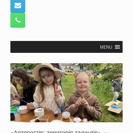
MENU
«Артпростір: територія талантів» —