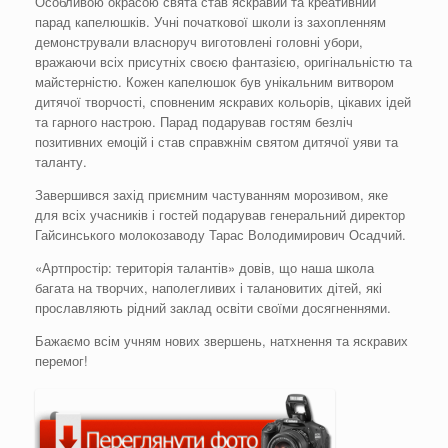
Особливою окрасою свята став яскравий та креативний
парад капелюшків. Учні початкової школи із захопленням
демонстрували власноруч виготовлені головні убори,
вражаючи всіх присутніх своєю фантазією, оригінальністю та
майстерністю. Кожен капелюшок був унікальним витвором
дитячої творчості, сповненим яскравих кольорів, цікавих ідей
та гарного настрою. Парад подарував гостям безліч
позитивних емоцій і став справжнім святом дитячої уяви та
таланту.
Завершився захід приємним частуванням морозивом, яке
для всіх учасників і гостей подарував генеральний директор
Гайсинського молокозаводу Тарас Володимирович Осадчий.
«Артпростір: територія талантів» довів, що наша школа
багата на творчих, наполегливих і талановитих дітей, які
прославляють рідний заклад освіти своїми досягненнями.
Бажаємо всім учням нових звершень, натхнення та яскравих
перемог!