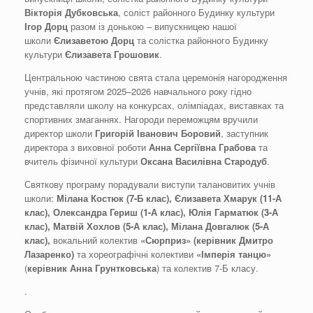
Вікторія Дубковська
, соліст районного Будинку культури
Ігор Дорц
разом із донькою – випускницею нашої
школи
Єлизаветою Дорц
та солістка районного Будинку
культури
Єлизавета Грошовик
.
Центральною частиною свята стала церемонія нагородження
учнів, які протягом 2025–2026 навчального року гідно
представляли школу на конкурсах, олімпіадах, виставках та
спортивних змаганнях. Нагороди переможцям вручили
директор школи
Григорій Іванович Боровий
, заступник
директора з виховної роботи
Анна Сергіївна Грабова
та
вчитель фізичної культури
Оксана Василівна Стародуб
.
Святкову програму порадували виступи талановитих учнів
школи:
Мілана Костюк (7-Б клас), Єлизавета Хмарук (11-А
клас), Олександра Гериш (1-А клас), Юлія Гарматюк (
3
-А
клас), Матвій Хохлов (
5
-А клас), Мілана Довгалюк (5-А
клас)
,
вокальний колектив
«Сюрприз»
(керівник Дмитро
Лазаренко)
та хореографічні колективи
«Імперія танцю»
(
керівник Анна Грунтковська
) та колектив 7-Б класу.
.