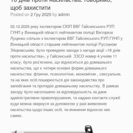
щоб захистити
Posted on
2 Гру 2025
by
admin
02.12.2025 року інспектором СЮП ВВГ Гайсинського РУП
ГУНП у Вінницькій області лейтенантом поліції Вікторією
Луценко спільно з інспектором ВВГ Гайсинського РУП ГУНП у
Вінницькій області старшим лейтенантом поліції Русланом
Зборовським, було проведено заходи з нагоди акції «16 днів
проти насильства», у Гайсинській ЗЗСО номер 4 учням 11
класу, було розʼяснено, що відноситься до домашнього
насильства, що є чотири основні форми домашнього
насильства: фізичне, психологічне, економічне , сексуальне,
та на яких осіб поширюється дія законодавства про
запобігання та протидію домашньому насильству. В рамках
заходу було наголошено за відповідальність за дане
адміністративне правопорушення, та надано контакти служб
куди можна звернуся за допомогою у разі виявлення
насильства щодо інших осіб, чи вчинення відносно них
самих.