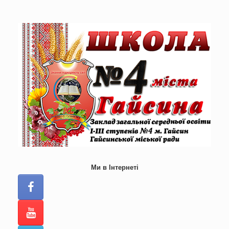
Skip
to
content
Ми в Інтернеті