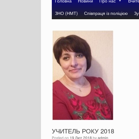
Головна
Новини
Про нас
Вчит
ЗНО (НМТ)
Співпраця із поліцією
Зу
УЧИТЕЛЬ РОКУ 2018
Posted on
19 Лют 2018
by
admin