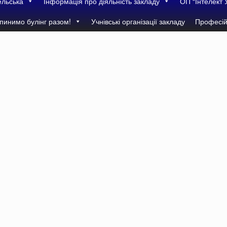
ельська
Інформація про діяльність закладу
ОП “Інтелект 
пинимо булінг разом!
Учнівські організації закладу
Професій