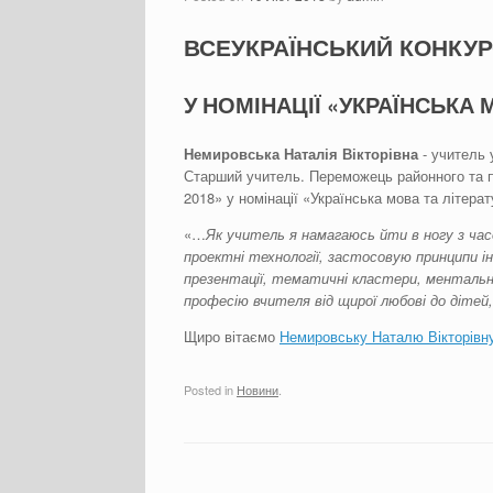
ВСЕУКРАЇНСЬКИЙ КОНКУР
У НОМІНАЦІЇ «УКРАЇНСЬКА 
Немировська Наталія Вікторівна
- учитель 
Старший учитель. Переможець районного та пр
2018» у номінації «Українська мова та літерат
«…
Як учитель
я
намагаюсь йти в ногу з ча
проектні технології, застосовую принципи ін
презентації, тематичні кластери, менталь
професію вчителя від щирої любові до дітей,
Щиро вітаємо
Немировську Наталю Вікторівн
Posted in
Новини
.