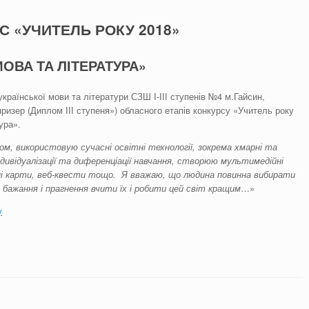
С «УЧИТЕЛЬ РОКУ 2018»
МОВА ТА ЛІТЕРАТУРА»
української мови та літератури СЗШ І-ІІІ ступенів №4 м.Гайсин,
изер (Диплом ІІІ ступеня») обласного етапів конкурсу «Учитель року
ура».
сом, використовую сучасні
освітні технології, зокрема
хмарні та
дивідуалізації та диференціації навчання, створюю мультимедійні
ні карти, веб-квести тощо. Я вважаю, що людина повинна вибирати
 бажання і прагнення вчити їх і робити цей світ кращим
…»
у