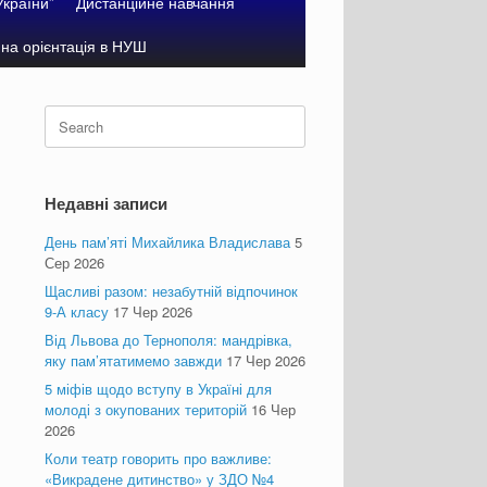
України”
Дистанційне навчання
на орієнтація в НУШ
Search
for:
Недавні записи
День пам’яті Михайлика Владислава
5
Сер 2026
Щасливі разом: незабутній відпочинок
9-А класу
17 Чер 2026
Від Львова до Тернополя: мандрівка,
яку пам’ятатимемо завжди
17 Чер 2026
5 міфів щодо вступу в Україні для
молоді з окупованих територій
16 Чер
2026
Коли театр говорить про важливе:
«Викрадене дитинство» у ЗДО №4