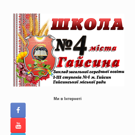
Skip
to
content
Ми в Інтернеті