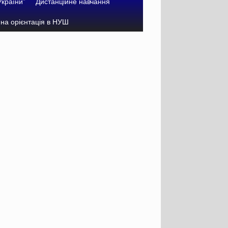
України”
Дистанційне навчання
на орієнтація в НУШ