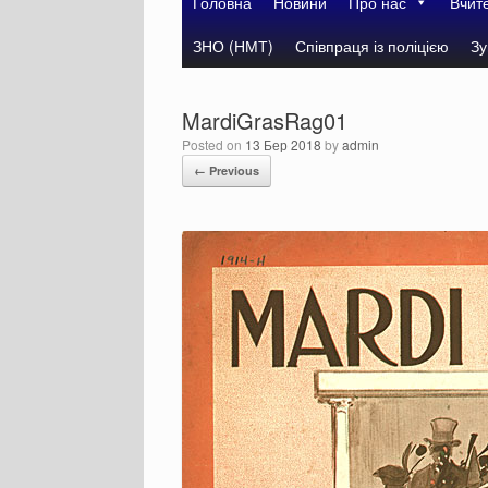
Головна
Новини
Про нас
Вчит
ЗНО (НМТ)
Співпраця із поліцією
Зу
MardiGrasRag01
Posted on
13 Бер 2018
by
admin
← Previous