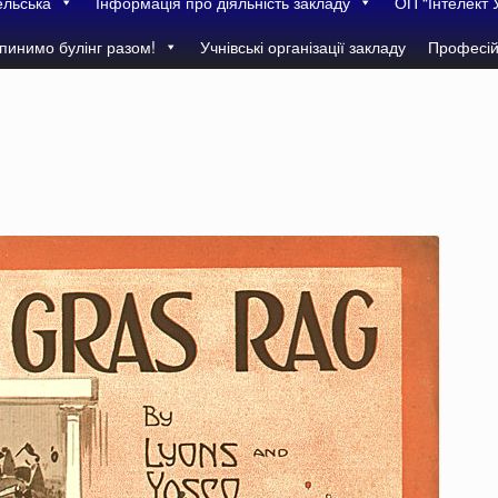
ельська
Інформація про діяльність закладу
ОП “Інтелект 
пинимо булінг разом!
Учнівські організації закладу
Професій