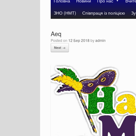
Головна
Новини
Про нас
Вчит
ЗНО (НМТ)
Співпраця із поліцією
Зу
Aeq
Posted on
12 Бер 2018
by
admin
Next →