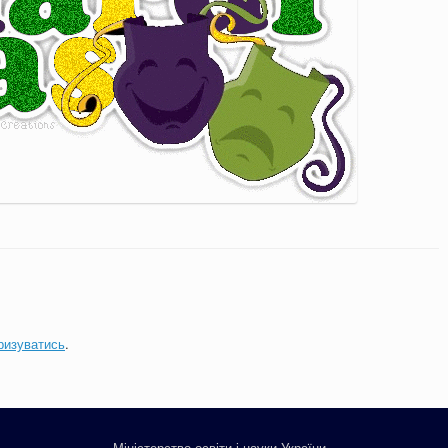
ризуватись
.
Міністерство освіти і науки України