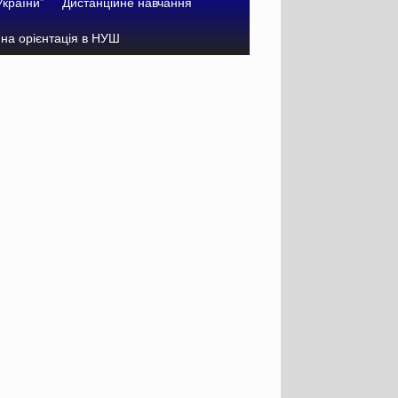
України”
Дистанційне навчання
на орієнтація в НУШ