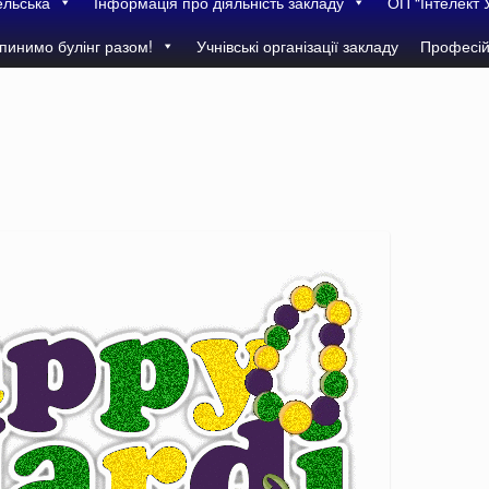
ельська
Інформація про діяльність закладу
ОП “Інтелект 
пинимо булінг разом!
Учнівські організації закладу
Професій