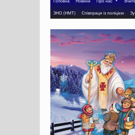
Головна
Новини
Про нас
Вчит
ЗНО (НМТ)
Співпраця із поліцією
Зу