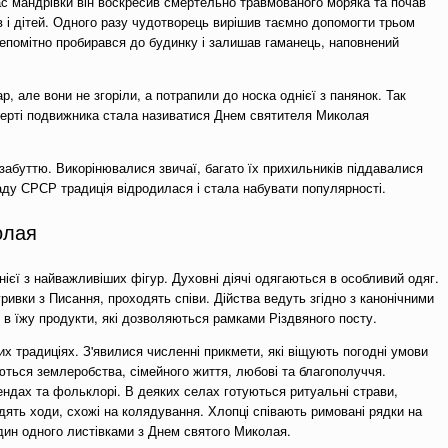
с мандрівки він воскресив смертельно травмованого моряка та почав
в і дітей. Одного разу чудотворець вирішив таємно допомогти трьом
непомітно пробирався до будинку і залишав гаманець, наповнений
ар, але вони не згоріли, а потрапили до носка однієї з панянок. Так
мерті подвижника стала називатися Днем святителя Миколая
 забуттю. Викорінювалися звичаї, багато їх прихильників піддавалися
аду СРСР традиція відродилася і стала набувати популярності.
олая
ієї з найважливіших фігур. Духовні діячі одягаються в особливий одяг.
уривки з Писання, проходять співи. Дійства ведуть згідно з канонічними
в їжу продукти, які дозволяються рамками Різдвяного посту.
х традиціях. З'явилися численні прикмети, які віщують погодні умови
уються землеробства, сімейного життя, любові та благополуччя.
ндах та фольклорі. В деяких селах готуються ритуальні страви,
дять ходи, схожі на колядування. Хлопці співають римовані рядки на
дин одного листівками з Днем святого Миколая.