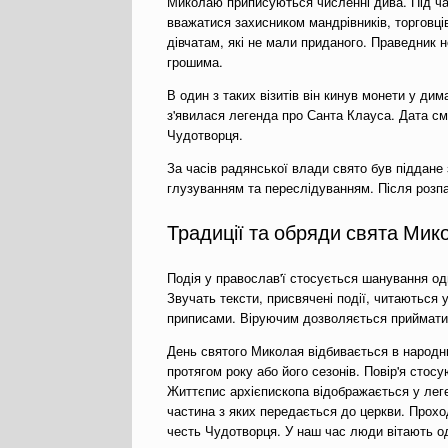
Миколаю приписуються численні дива. Під ча
вважатися захисником мандрівників, торговці
дівчатам, які не мали приданого. Праведник 
грошима.
В один з таких візитів він кинув монети у дим
з'явилася легенда про Санта Клауса. Дата с
Чудотворця.
За часів радянської влади свято був піддане
глузуванням та переслідуванням. Після розп
Традиції та обряди свята Мик
Подія у православ'ї стосується шанування одн
Звучать тексти, присвячені події, читаються 
приписами. Віруючим дозволяється приймати 
День святого Миколая відбивається в народни
протягом року або його сезонів. Повір'я стос
Життєпис архієпископа відображається у леге
частина з яких передається до церкви. Прохо
честь Чудотворця. У наш час люди вітають о