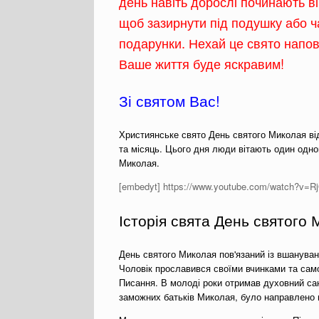
день навіть дорослі починають ві
щоб зазирнути під подушку або ч
подарунки. Нехай це свято напо
Ваше життя буде яскравим!
Зі святом Вас!
Християнське свято День святого Миколая ві
та місяць. Цього дня люди вітають один одно
Миколая.
[embedyt] https://www.youtube.com/watch?v=R
Історія свята День святого
День святого Миколая пов'язаний із вшануван
Чоловік прославився своїми вчинками та сам
Писання. В молоді роки отримав духовний сан
заможних батьків Миколая, було направлено н