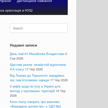
України”
Дистанційне навчання
на орієнтація в НУШ
Search
for:
Недавні записи
День пам’яті Михайлика Владислава
5
Сер 2026
Щасливі разом: незабутній відпочинок
9-А класу
17 Чер 2026
Від Львова до Тернополя: мандрівка,
яку пам’ятатимемо завжди
17 Чер 2026
5 міфів щодо вступу в Україні для
молоді з окупованих територій
16 Чер
2026
Коли театр говорить про важливе:
«Викрадене дитинство» у ЗДО №4