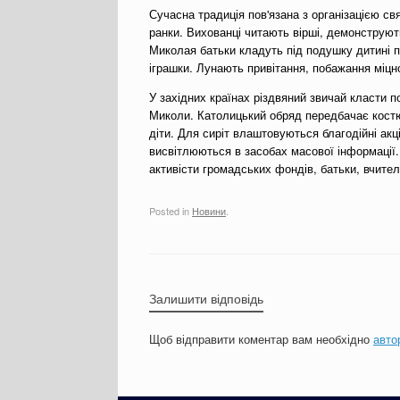
Сучасна традиція пов'язана з організацією с
ранки. Вихованці читають вірші, демонструют
Миколая батьки кладуть під подушку дитині п
іграшки. Лунають привітання, побажання міцног
У західних країнах різдвяний звичай класти п
Миколи. Католицький обряд передбачає костю
діти. Для сиріт влаштовуються благодійні акц
висвітлюються в засобах масової інформації.
активісти громадських фондів, батьки, вчител
Posted in
Новини
.
Залишити відповідь
Щоб відправити коментар вам необхідно
авто