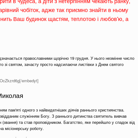
рити в чудеса, а діти з нетерпінням чекають ранку,
арівний чобіток, адже так приємно знайти в ньому
внить Ваш будинок щастям, теплотою і любов'ю, а
дзначається православними щорічно 19 грудня. У нього незмінне число
го зі святом, зачасту просто надсилаючи листівки з Днем святого
jOcZkzrd6g[/embedyt]
 Миколая
ням пам'яті одного з найвидатніших діячів раннього християнства.
овідданим служінням Богу. З раннього дитинства святитель вивчав
 (звання) та став проповідником. Багатство, яке перейшло у спадок від
а місіонерську роботу.