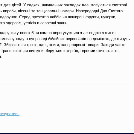
вят для дітей. У садках, навчальних закладах влаштовуються святкові
ь вироби, пісенні та танцювальні номери. Напередодні Дня Святого
одарунок. Серед презентів найбільш поширені фрукти, цукерки,
о здоров'я, успіхів в освоєнні знань.
одарунки у носок біля каміна перегукується з легендою з життя
мовану ходу в супроводі біблійних персонажів по домівках, де живуть
ії. Збираються гроші, одяг, книги, канцелярські товари. Заходи часто
 Транслюються виступи, беруться інтерв'ю, героями яких стають
і.
ризуватись
.