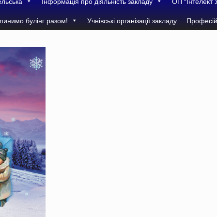
ельська
Інформація про діяльність закладу
ОП “Інтелект 
пинимо булінг разом!
Учнівські організації закладу
Професій