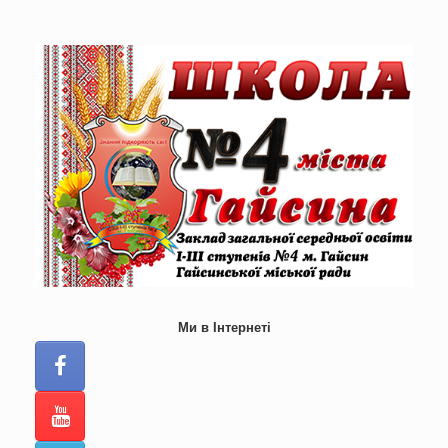
Skip
to
content
Ми в Інтернеті