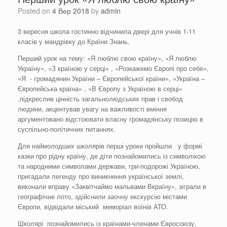
Posted on
4 Вер 2018
by
admin
3 вересня школа гостинно відчинила двері для учнів 1-11
класів у мандрівку до Країни Знань.
Перший урок на тему: «Я люблю свою країну», «Я люблю
Україну», «З країною у серці» , «Розкажемо Європі про себе»,
«Я - громадянин України – Європейської країни», «Україна –
Європейська країна» , «В Європу з Україною в серці»
,підкреслив цінність загальнолюдських прав і свобод
людини, акцентував увагу на важливості вміння
аргументовано відстоювати власну громадянську позицію в
суспільно-політичних питаннях.
Для наймолодших школярів перші уроки пройшли у формі
казки про рідну країну, де діти познайомились із символікою
та народними символами держави, гри-подорожі Україною,
пригадали легенду про виникнення української землі,
виконали вправу «Заквітчаймо мальвами Вкраїну», зіграли в
географічне лото, здійснили заочну екскурсію містами
Європи, відвідали міський меморіал воїнів АТО.
Школярі познайомились із країнами-членами Євросоюзу,