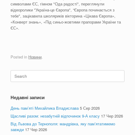
символами ЄС, гімном "Ода радості", переглянули
відеоролики "Україна-це Європа", “Європа починається з
тебе", зацікавила школяриків вікторина «Цікава Європа»,
«Конверт знань», «Під синьо-жовтими прапорами України та
ЄС».
Posted in
Новини
.
Search
for:
Недавні записи
День пам’яті Михайлика Владислава
5 Сер 2026
Щасливі разом: незабутній відпочинок 9-А класу
17 Чер 2026
Від Львова до Тернополя: мандрівка, яку пам’ятатимемо
завжди
17 Чер 2026