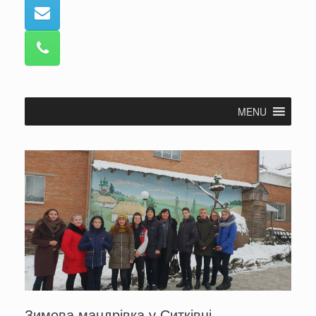
MENU
Зимова мандрівка у Ситківці