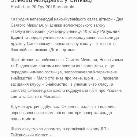
Posted on
20 Гру 2018
by
admin
18 грудня напередодні найочікуванішого свята дітвори - Дня
Святого Миколая, учасники волонтерського загону
«Полум’яні серця» (командир учениця 10 класу
Ратушняк
Дарія
) та лідери учнівського самоврядування завітали до
друзів у Ситковецьку спеціалізовану школу – інтернат із
благодійною акцією «Діти – дітям».
Щирі вітання та побажання зі Святом Миколая, Новорічними
та Різдвяними святами висловили юні волонтери, а ще
передали чимало гостинців, запропонували інтерактивне
знайомство « Мало хто знає про мене, що я …», провели
засідання клубу « Знайомство» з учнями 8- го класу, а
солістка Ситковецької школи подарувала пісні про Різдвяні
свята та Святого Миколая.
Дружня зустріч відбулась. Окрилені, радісні та щасливі,
переповнені позитивом юні волонтери повертались до
рідного міста.
Щиро дякуємо за допомогу в організації заходу ДП «
Гайсинський лісгосп ».