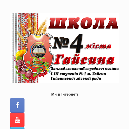
Skip
to
content
Ми в Інтернеті