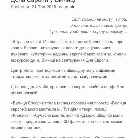
Posted on
21 Тра 2019
by
admin
Світ схожий на книгу , і той,
Хто знає тільки свою країну,
Прочитав у ній лише першу сторінку…
18 травня учні 4-10 класів із метою поглиблення знань про
країни Європи, виховування поваги до національних,
духовних, культурних надбань європейських країн здійснили
екскурсію до м. Вінниці на святкування Дня Європи.
Центр міста перетворився на пішохідну зону з цікавими
інтерактивними, мистецькими та арт-майданчиками.
Діти відвідали майстер-класи, концерти, зробили селфі біля
різних локацій.
«Вулиця Соборна стала місцем проведення проекту «Вулиця
європейського мистецтва». Тут діяли творчі локації
«Класика», «Сучасне мистецтво» та «Джаз». Школярі мали
змогу відвідати інсталяції в 3D форматі, квіткові композиції,
«живі» фонтани.
Учасники шкільного вокального ансамблю «Кіндер сюрприз»