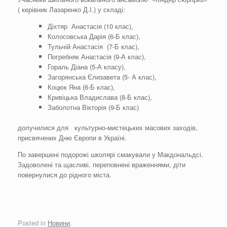
( керівник Лазаренко Д.І.) у складі:
Діхтяр Анастасія (10 клас),
Колосовська Дарія (6-Б клас),
Тульчій Анастасія (7-Б клас),
Погребняк Анастасія (9-А клас),
Гораль Діана (5-А класу),
Загорянська Єлизавета (5- А клас),
Коцюк Яна (6-Б клас),
Кривіцька Владислава (8-Б клас),
Заболотна Вікторія (9-Б клас)
долучилися для культурно-мистецьких масових заходів,
присвячених Дню Європи в Україні.
По завершені подорожі школярі смакували у Макдональдсі.
Задоволені та щасливі, переповнені враженнями, діти
повернулися до рідного міста.
Posted in
Новини
.