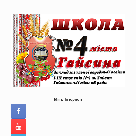
Skip
to
content
Ми в Інтернеті